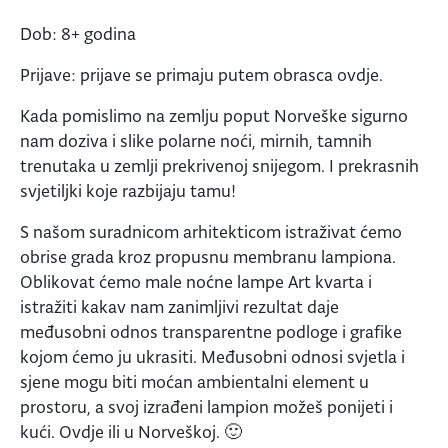
Dob: 8+ godina
Prijave: prijave se primaju putem obrasca ovdje.
Kada pomislimo na zemlju poput Norveške sigurno
nam doziva i slike polarne noći, mirnih, tamnih
trenutaka u zemlji prekrivenoj snijegom. I prekrasnih
svjetiljki koje razbijaju tamu!
S našom suradnicom arhitekticom istraživat ćemo
obrise grada kroz propusnu membranu lampiona.
Oblikovat ćemo male noćne lampe Art kvarta i
istražiti kakav nam zanimljivi rezultat daje
međusobni odnos transparentne podloge i grafike
kojom ćemo ju ukrasiti. Međusobni odnosi svjetla i
sjene mogu biti moćan ambientalni element u
prostoru, a svoj izrađeni lampion možeš ponijeti i
kući. Ovdje ili u Norveškoj. 🙂