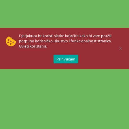
Djecjakuca.hr koristi slatke kolačiće kako bi vam pružili
potpuno korisničko iskustvo i funkcionalnost stranica.
Uvjeti korištenja
Open 
Prihvaćam
Newsletter je prava stvar! Nema šanse
da vam promakne nešto važno što se
događa u našem veselom životu.
Šaljemo pozive na programe, najvažnije
vijesti, super priče čim se pojave...