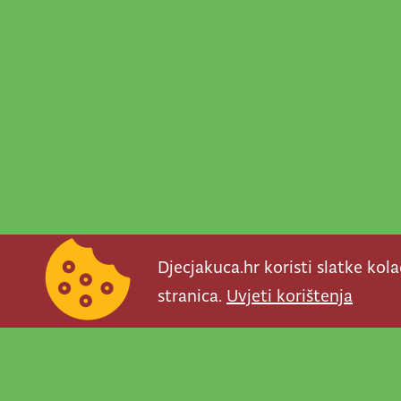
Djecjakuca.hr koristi slatke kol
stranica.
Uvjeti korištenja