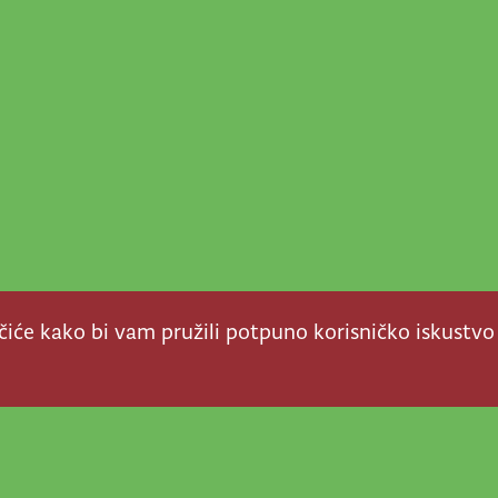
ačiće kako bi vam pružili potpuno korisničko iskustvo