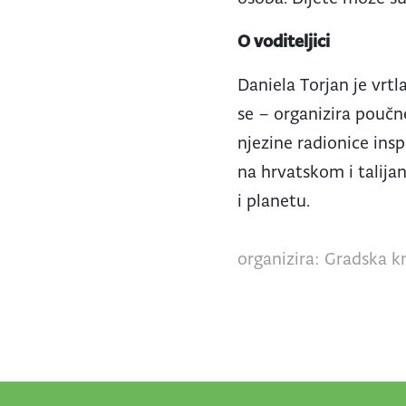
O voditeljici
Daniela Torjan je vrtla
se – organizira poučne
njezine radionice insp
na hrvatskom i talija
i planetu.
organizira: Gradska kn