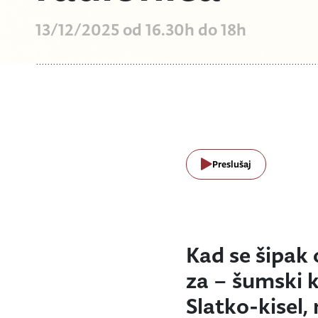
13/12/2025 od 16.30h do 18h
Preslušaj
Kad se šipak
za – šumski 
Slatko-kisel