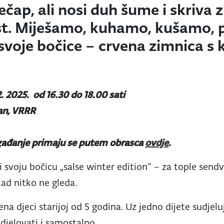
ečap, ali nosi duh šume i skriva 
t. Miješamo, kuhamo, kušamo, 
voje bočice – crvena zimnica s
2. 2025. od 16.30 do 18.00 sati
jan, VRRR
ogađanje primaju se putem obrasca
ovdje
.
i svoju bočicu „salse winter edition“ – za tople sendv
kad nitko ne gleda.
na djeci starijoj od 5 godina. Uz jedno dijete sudjelu
djelovati i samostalno.