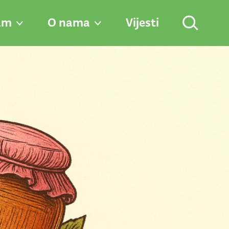
am
O nama
Vijesti