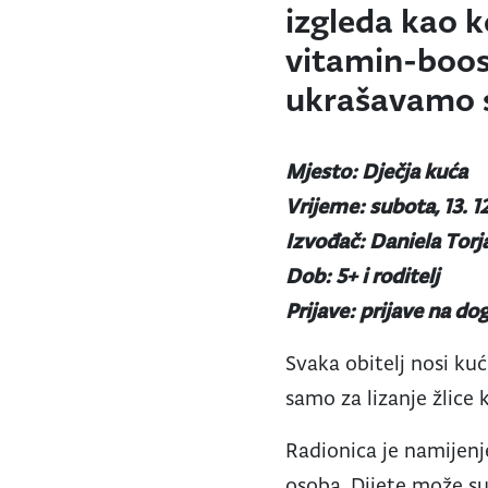
izgleda kao k
vitamin-boos
ukrašavamo s
Mjesto: Dječja kuća
Vrijeme: subota, 13. 1
Izvođač: Daniela Tor
Dob: 5+ i roditelj
Prijave: prijave na d
Svaka obitelj nosi kuć
samo za lizanje žlice 
Radionica je namijenje
osoba. Dijete može su