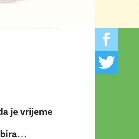
a je vrijeme
umbira…