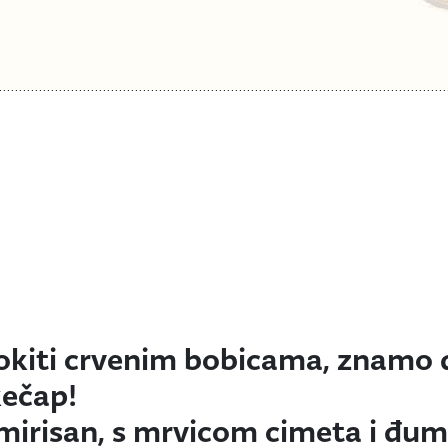
 okiti crvenim bobicama, znamo d
kečap!
, mirisan, s mrvicom cimeta i đ