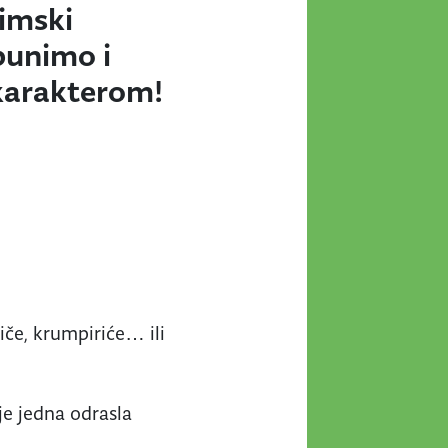
zimski
punimo i
 karakterom!
iče, krumpiriće… ili
je jedna odrasla