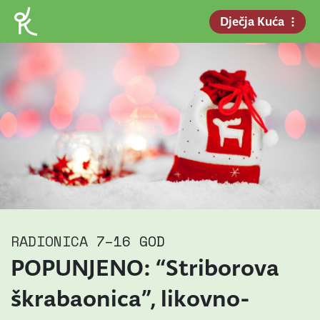
Dječja Kuća
RADIONICA
7–16 GOD
POPUNJENO: “Striborova
škrabaonica”, likovno-