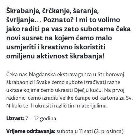
Škrabanje, črčkanje, šaranje,
švrljanje… Poznato? I mi to volimo
jako raditi pa vas zato subotama čeka
novi susret na kojem ćemo malo
usmjeriti i kreativno iskoristiti
omiljenu aktivnost škrabanja!
Čeka nas blagdanska ekstravaganca u Striborovoj
škrabaonici! Svake ćemo subote izrađivati razne
ukrase kojima ćemo ukrasiti Dječju kuću. Na prvoj
radionici ćemo izraditi velike čarape od kartona za Sv.
Nikolu te ih ukrasiti različitim materijalima.
Uzrast:
7 – 12 godina
Vrijeme održavanja:
subota u 11 sati (3. prosinca)