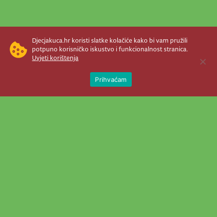
Djecjakuca.hr koristi slatke kolačiće kako bi vam pružili
potpuno korisničko iskustvo i funkcionalnost stranica.
Uvjeti korištenja
Open 
Prihvaćam
Newsletter je prava stvar! Nema šanse
da vam promakne nešto važno što se
događa u našem veselom životu.
Šaljemo pozive na programe, najvažnije
vijesti, super priče čim se pojave...