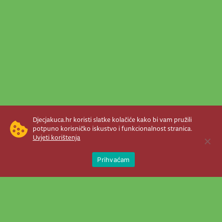
Djecjakuca.hr koristi slatke kolačiće kako bi vam pružili
potpuno korisničko iskustvo i funkcionalnost stranica.
Uvjeti korištenja
Open 
Prihvaćam
Newsletter je prava stvar! Nema šanse
da vam promakne nešto važno što se