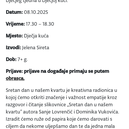
Dječjeg tjedna u Dječjoj kući.
Datum:
08.10.2025
Vrijeme:
17.30 – 18.30
Mjesto:
Dječja kuća
Izvodi:
Jelena Sireta
Dob:
7+ g.
Prijave: prijave na događaje primaju se putem
obrasca.
Sretan dan u našem kvartu je kreativna radionica u
kojoj ćemo otkriti značenje i važnost empatije kroz
razgovor i čitanje slikovnice „Sretan dan u našem
kvartu“ autora Sanje Lovrenčić i Dominika Vukovića.
Izradit ćemo ruže od papira koje ćemo darovati s
ciljem da nekome uljepšamo dan te da jedna mala