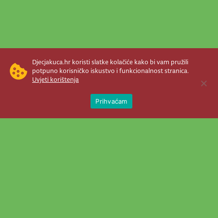
Djecjakuca.hr koristi slatke kolačiće kako bi vam pružili
potpuno korisničko iskustvo i funkcionalnost stranica.
Uvjeti korištenja
Open 
Prihvaćam
Newsletter je prava stvar! Nema šanse
da vam promakne nešto važno što se
događa u našem veselom životu.
Šaljemo pozive na programe, najvažnije
vijesti, super priče čim se pojave...