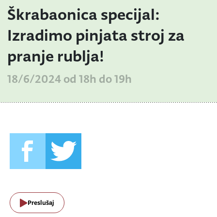
Škrabaonica specijal:
Izradimo pinjata stroj za
pranje rublja!
18/6/2024 od 18h do 19h
Preslušaj