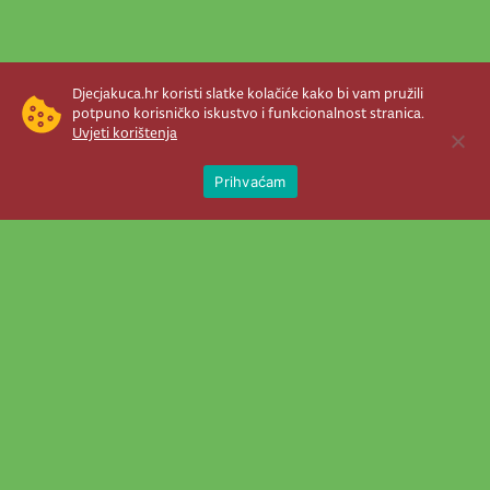
Djecjakuca.hr koristi slatke kolačiće kako bi vam pružili
potpuno korisničko iskustvo i funkcionalnost stranica.
Uvjeti korištenja
Open 
Prihvaćam
Newsletter je prava stvar! Nema šanse
da vam promakne nešto važno što se
događa u našem veselom životu.
Šaljemo pozive na programe, najvažnije
vijesti, super priče čim se pojave...