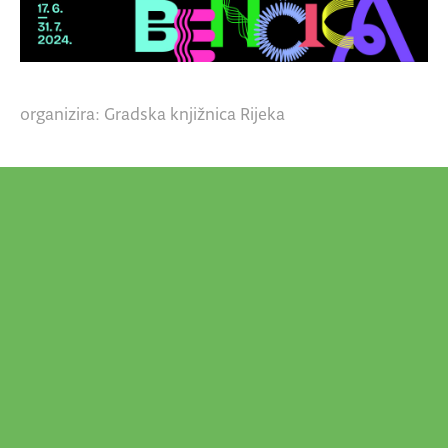
organizira: Gradska knjižnica Rijeka