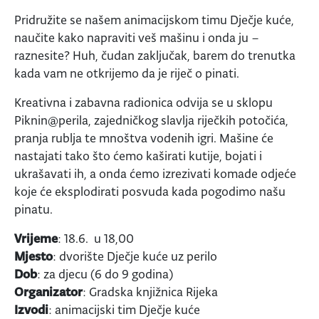
Pridružite se našem animacijskom timu Dječje kuće,
naučite kako napraviti veš mašinu i onda ju –
raznesite? Huh, čudan zaključak, barem do trenutka
kada vam ne otkrijemo da je riječ o pinati.
Kreativna i zabavna radionica odvija se u sklopu
Piknin@perila, zajedničkog slavlja riječkih potočića,
pranja rublja te mnoštva vodenih igri. Mašine će
nastajati tako što ćemo kaširati kutije, bojati i
ukrašavati ih, a onda ćemo izrezivati komade odjeće
koje će eksplodirati posvuda kada pogodimo našu
pinatu.
Vrijeme
: 18.6. u 18,00
Mjesto
: dvorište Dječje kuće uz perilo
Dob
: za djecu (6 do 9 godina)
Organizator
: Gradska knjižnica Rijeka
Izvodi
: animacijski tim Dječje kuće