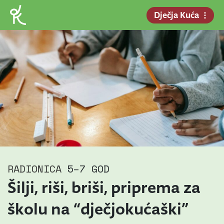
Dječja Kuća
RADIONICA
5–7 GOD
Šilji, riši, briši, priprema za
školu na “dječjokućaški”