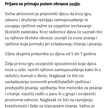
Prijave se primaju putem obrasca
ovdje
.
Svrha aktivnosti je pripremiti djecu da kroz igru,
zabavu i druženje razvijaju samopouzdanje te
usvajaju vještine važne za uspješno izvršavanje
školskih zadataka. Kroz radionice djeca će saznati što
su njihove školske obveze, usvojit će nova znanja i
vještine koja pomažu pri svladavanju čitanja i pisanja.
Ciljna skupina polaznika su djeca od 5 do 7 godina.
Želja je kroz igru osvijestiti sposobnosti koje djeca
nose u sebi, razviti njihovo samopouzdanje kako bi s
radošću krenuli u školu. Naglasak će biti na
savladavanju osnovnih predčitalačkih vještina i
predvježbi pisanja, vježbanju fine motorike za pisanje
i crtanje, naučiti raditi u paru ili u grupi i osvijestiti
prostorne odnose. Naglasak će biti na razvijanju
kreativnosti i želje za stjecanjem znanja. Važno je