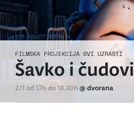
FILMSKA PROJEKCIJA
SVI UZRASTI
Šavko i čudov
2/1 od 17h do 18.30h
@ dvorana