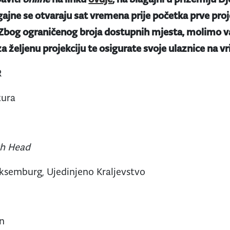
gajne se otvaraju sat vremena prije početka prve proje
 Zbog ograničenog broja dostupnih mjesta, molimo va
a željenu projekciju te osigurate svoje ulaznice na v
R
tura
ch Head
semburg, Ujedinjeno Kraljevstvo
n