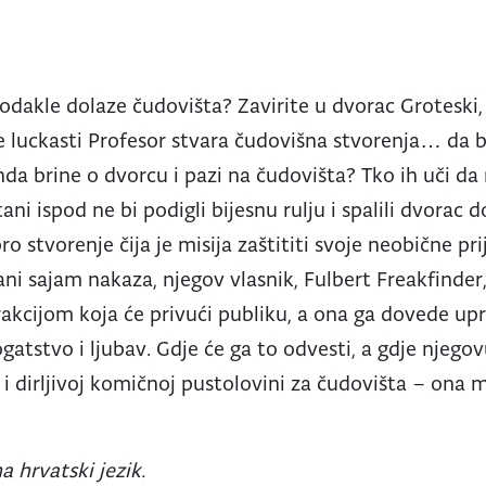
li odakle dolaze čudovišta? Zavirite u dvorac Groteski
e luckasti Profesor stvara čudovišna stvorenja… da
nda brine o dvorcu i pazi na čudovišta? Tko ih uči da
ni ispod ne bi podigli bijesnu rulju i spalili dvorac
ro stvorenje čija je misija zaštititi svoje neobične pr
ani sajam nakaza, njegov vlasnik, Fulbert Freakfinder
akcijom koja će privući publiku, a ona ga dovede up
gatstvo i ljubav. Gdje će ga to odvesti, a gdje njego
 i dirljivoj komičnoj pustolovini za čudovišta – ona 
a hrvatski jezik.