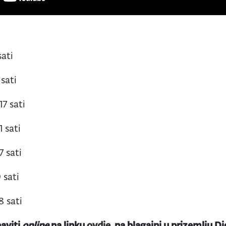
sati
 sati
17 sati
1 sati
7 sati
 sati
8 sati
aviti
online
na linku
ovdje
, na blagajni u prizemlju Dj