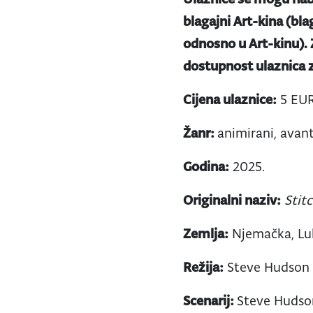
blagajni Art-kina (bla
odnosno u Art-kinu).
dostupnost ulaznica z
Cijena ulaznice:
5 EU
Žanr:
animirani, avan
Godina:
2025.
Originalni naziv:
Stit
Zemlja:
Njemačka, Luk
Režija:
Steve Hudson
Scenarij:
Steve Hudso