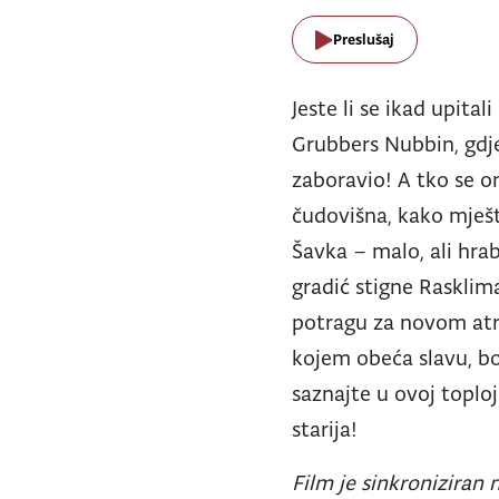
Preslušaj
Jeste li se ikad upita
Grubbers Nubbin, gdj
zaboravio! A tko se o
čudovišna, kako mješta
Šavka – malo, ali hrab
gradić stigne Rasklim
potragu za novom atr
kojem obeća slavu, bo
saznajte u ovoj toploj
starija!
Film je sinkroniziran n