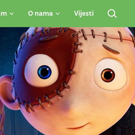
am
O nama
Vijesti