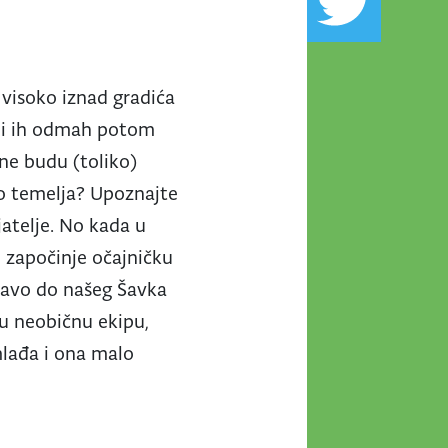
, visoko iznad gradića
 bi ih odmah potom
 ne budu (toliko)
 do temelja? Upoznajte
ijatelje. No kada u
, započinje očajničku
ravo do našeg Šavka
vu neobičnu ekipu,
mlađa i ona malo