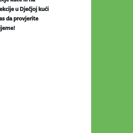
kcije u Dječjoj kući
s da provjerite
rijeme!