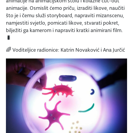
animacije na animacijskom stolu i kolažne cut-out
animacije. Osmislit ćemo priču, izraditi likove, naučiti
što je i čemu služi storyboard, napraviti mizanscenu,
namjestiti svjetlo, pomicati likove, stvarati pokret,
bilježiti ga kamerom i napraviti kratki animirani film.
🐛
🌈 Voditeljice radionice: Katrin Novaković i Ana Jurčić