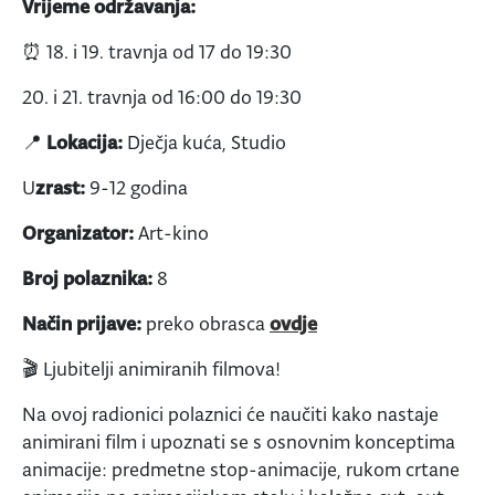
Vrijeme održavanja:
⏰ 18. i 19. travnja od 17 do 19:30
20. i 21. travnja od 16:00 do 19:30
📍
Lokacija:
Dječja kuća, Studio
U
zrast:
9-12 godina
Organizator:
Art-kino
Broj polaznika:
8
Način prijave:
preko obrasca
ovdje
🎬 Ljubitelji animiranih filmova!
Na ovoj radionici polaznici će naučiti kako nastaje
animirani film i upoznati se s osnovnim konceptima
animacije: predmetne stop-animacije, rukom crtane