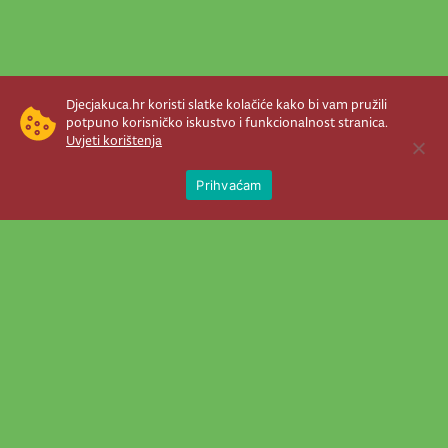
Djecjakuca.hr koristi slatke kolačiće kako bi vam pružili
potpuno korisničko iskustvo i funkcionalnost stranica.
Uvjeti korištenja
Open 
Prihvaćam
Newsletter je prava stvar! Nema šanse
da vam promakne nešto važno što se
događa u našem veselom životu.
Šaljemo pozive na programe, najvažnije
vijesti, super priče čim se pojave...