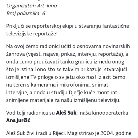
Organizator: Art-kino
Broj polaznika: 6
Priključi se reporterskoj ekipi u stvaranju fantastične
televizijske reportaže!
Na ovoj ćemo radionici učiti o osnovama novinarskih
žanrova (vijest, najava, prikaz, intervju, reportaža), a
onda ćemo proučavati tanku granicu između onog
što je istina i ono što se takvim prikazuje, stvarajući
izmišljene TV priloge o svijetu oko nas! Izlazit ćemo
na teren s kamerama i mikrofonima, snimati
intervjue, a onda u studiju Dječje kuće montirati
snimljene materijale za našu izmišljenu televiziju.
Voditelji radionica su
Aleš Suk
i naša kinooperaterka
Ana Jurčić
.
Aleš Suk živi i radi u Rijeci. Magistrirao je 2004. godine