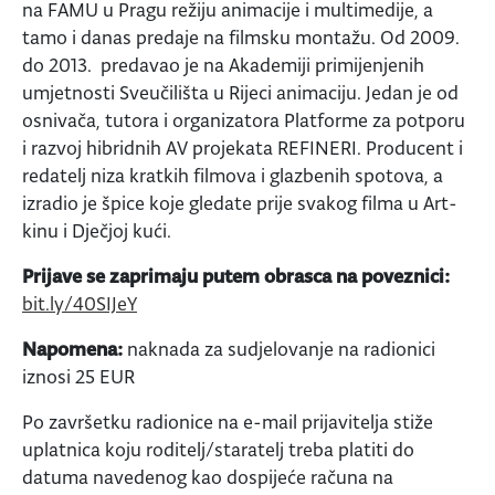
na FAMU u Pragu režiju animacije i multimedije, a
tamo i danas predaje na filmsku montažu. Od 2009.
do 2013. predavao je na Akademiji primijenjenih
umjetnosti Sveučilišta u Rijeci animaciju. Jedan je od
osnivača, tutora i organizatora Platforme za potporu
i razvoj hibridnih AV projekata REFINERI. Producent i
redatelj niza kratkih filmova i glazbenih spotova, a
izradio je špice koje gledate prije svakog filma u Art-
kinu i Dječjoj kući.
Prijave se zaprimaju putem obrasca na poveznici:
bit.ly/40SIJeY
Napomena:
naknada za sudjelovanje na radionici
iznosi 25 EUR
Po završetku radionice na e-mail prijavitelja stiže
uplatnica koju roditelj/staratelj treba platiti do
datuma navedenog kao dospijeće računa na