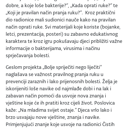
dobre, a koje loše bakterije?“, „Kada oprati ruke?“ te
„Koji je pravilan način pranja ruku?“. Kroz praktični
dio radionice mali sudionici nauče kako na pravilan
način oprati ruke. Svi materijali koje koriste (bojanke,
letci, prezentacija, posteri) su zabavno edukativnog
karaktera te kroz igru pokušavaju djeci približiti važne
informacije o bakterijama, virusima i načinu
sprječavanja bolesti.
Geslom projekta „Bolje spriječiti nego liječiti“
naglašava se važnost pravilnog pranja ruku u
prevenciji zaraznih i lako prijenosnih bolesti. Želja je
iskorijeniti loše navike od najmlađe dobi i na lak i
zabavan način pomoći da usvoje nova znanja i
vještine koje će ih pratiti kroz cijeli život. Poslovica
kaže: „Na mladima svijet ostaje.“ Djeca vrlo lako i
brzo usvajaju nove vještine, znanja i navike.
Primjenjujući znanje koje usvoje na radionici Čistih