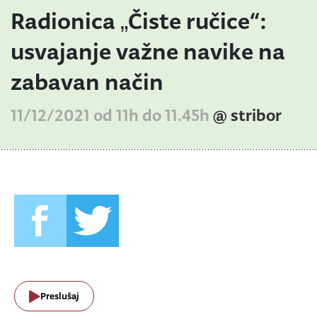
Radionica „Čiste ručice“:
usvajanje važne navike na
zabavan način
11/12/2021 od 11h do 11.45h
@ stribor
Preslušaj