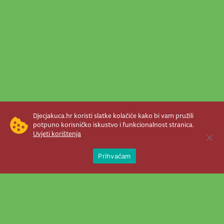
Djecjakuca.hr koristi slatke kolačiće kako bi vam pružili
potpuno korisničko iskustvo i funkcionalnost stranica.
Uvjeti korištenja
Open 
Prihvaćam
Newsletter je prava stvar! Nema šanse
da vam promakne nešto važno što se
događa u našem veselom životu.