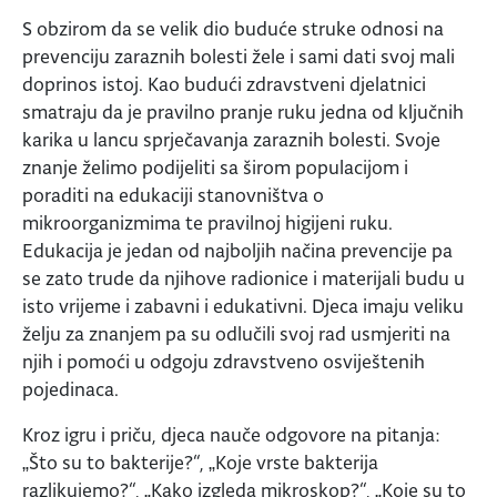
S obzirom da se velik dio buduće struke odnosi na
prevenciju zaraznih bolesti žele i sami dati svoj mali
doprinos istoj. Kao budući zdravstveni djelatnici
smatraju da je pravilno pranje ruku jedna od ključnih
karika u lancu sprječavanja zaraznih bolesti. Svoje
znanje želimo podijeliti sa širom populacijom i
poraditi na edukaciji stanovništva o
mikroorganizmima te pravilnoj higijeni ruku.
Edukacija je jedan od najboljih načina prevencije pa
se zato trude da njihove radionice i materijali budu u
isto vrijeme i zabavni i edukativni. Djeca imaju veliku
želju za znanjem pa su odlučili svoj rad usmjeriti na
njih i pomoći u odgoju zdravstveno osviještenih
pojedinaca.
Kroz igru i priču, djeca nauče odgovore na pitanja:
„Što su to bakterije?“, „Koje vrste bakterija
razlikujemo?“, „Kako izgleda mikroskop?“, „Koje su to