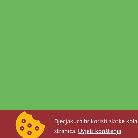
Djecjakuca.hr koristi slatke kol
stranica.
Uvjeti korištenja