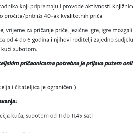
adnika koji pripremaju i provode aktivnosti Knjižnice
o pročita/približi 40-ak kvalitetnih priča.
e, vrijeme za pričanje priče, jezične igre, igre mozgal
a od 4 do 6 godina i njihovi roditelji zajedno sudjelu
oj kući subotom.
teljskim pričaonicama potrebna je prijava putem onl
telja i čitateljica je ograničen!)
avanja:
Dječja kuća, subotom od 11 do 11.45 sati