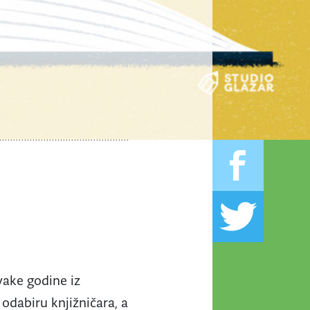
vake godine iz
odabiru knjižničara, a