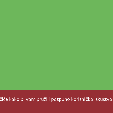
ačiće kako bi vam pružili potpuno korisničko iskustvo