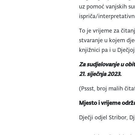
uz pomoć vanjskih sur
ispriča/interpretativn
To je vrijeme za čitanj
stvaranje u kojem djec
knjižnici pa i u Dječj
Za sudjelovanje u obi
21. siječnja 2023.
(Pssst, broj malih čita
Mjesto i vrijeme održ
Dječji odjel Stribor, 