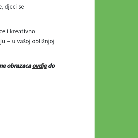
, djeci se
ice i kreativno
ju – u vašoj obližnjoj
ine obrazaca
ovdje
do