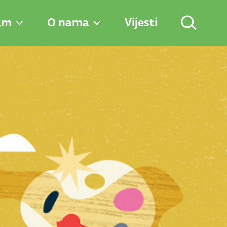
am
O nama
Vijesti