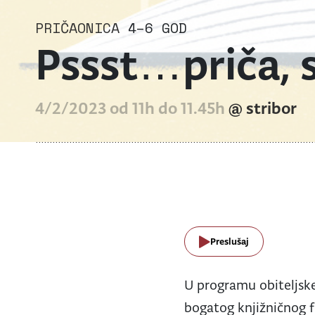
PRIČAONICA
4–6 GOD
Pssst…priča, 
4/2/2023 od 11h do 11.45h
@ stribor
Preslušaj
U programu obiteljske
bogatog knjižničnog f