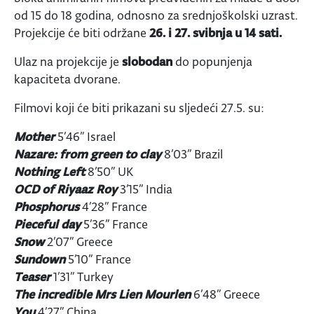
od 15 do 18 godina, odnosno za srednjoškolski uzrast.
Projekcije će biti održane
26. i 27. svibnja u 14 sati.
Ulaz na projekcije je
slobodan
do popunjenja
kapaciteta dvorane.
Filmovi koji će biti prikazani su sljedeći 27.5. su:
Mother
5’46” Israel
Nazare: from green to clay
8’03” Brazil
Nothing Left
8’50” UK
OCD of Riyaaz Roy
3’15” India
Phosphorus
4’28” France
Pieceful day
5’36” France
Snow
2’07” Greece
Sundown
5’10” France
Teaser
1’31” Turkey
The incredible Mrs Lien Mourlen
6’48” Greece
You
4’27” China