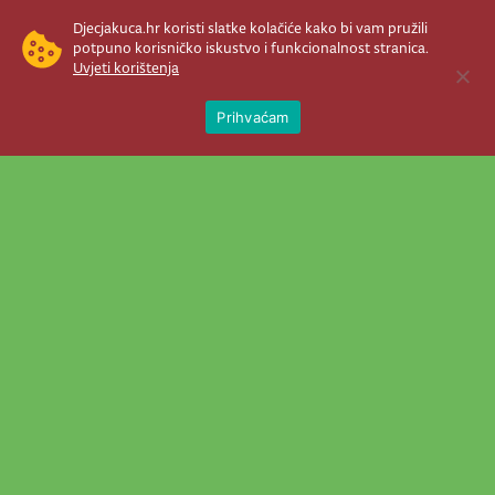
Djecjakuca.hr koristi slatke kolačiće kako bi vam pružili
potpuno korisničko iskustvo i funkcionalnost stranica.
Uvjeti korištenja
Open 
Prihvaćam
Newsletter je prava stvar! Nema šanse
da vam promakne nešto važno što se
događa u našem veselom životu.
Šaljemo pozive na programe, najvažnije
vijesti, super priče čim se pojave...