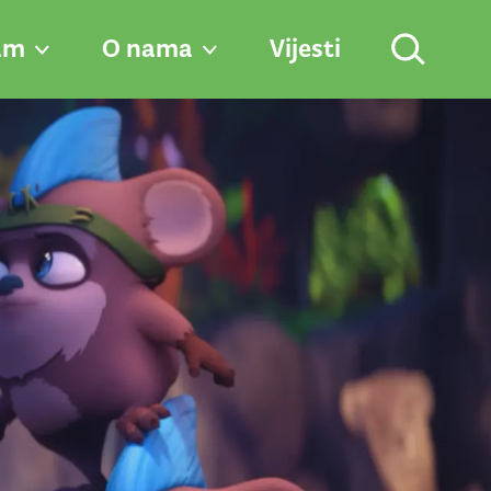
am
O nama
Vijesti