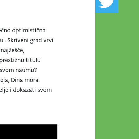
ečno optimistična
’. Skriveni grad vrvi
 najžešće,
 prestižnu titulu
i u svom naumu?
eja, Dina mora
telje i dokazati svom