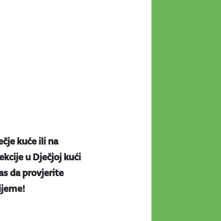
ečje kuće ili na
kcije u Dječjoj kući
s da provjerite
rijeme!