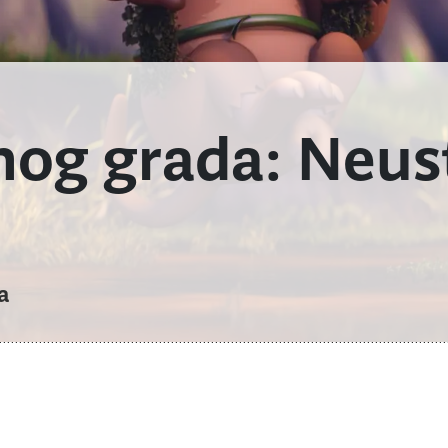
enog grada: Neus
a