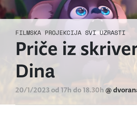
FILMSKA PROJEKCIJA
SVI UZRASTI
Priče iz skriv
Dina
20/1/2023 od 17h do 18.30h
@ dvoran