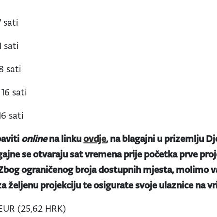
 sati
1 sati
8 sati
 16 sati
16 sati
aviti
online
na linku
ovdje
, na blagajni u prizemlju Dj
gajne se otvaraju sat vremena prije početka prve proje
 Zbog ograničenog broja dostupnih mjesta, molimo va
a željenu projekciju te osigurate svoje ulaznice na v
EUR (25,62 HRK)