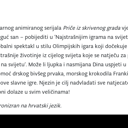
arnog animiranog serijala
Priče iz skrivenog grada
vj
ć san – pobijediti u ‘Najstrašnijim igrama na svijetu
balni spektakl u stilu Olimpijskih igara koji dočekuje
rašnije životinje iz cijelog svijeta koje se natječu za
e na svijetu’. Može li ljupka i nasmijana Dina uspjet
omoć drskog bivšeg prvaka, morskog krokodila Franki
 ove slavne igre. Njezin je cilj nadvladati sve natjeca
ni dolaze u svim veličinama!
ronizran na hrvatski jezik.