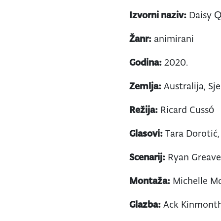
Izvorni naziv:
Daisy Q
Žanr:
animirani
Godina:
2020.
Zemlja:
Australija, S
Režija:
Ricard Cussó
Glasovi:
Tara Dorotić,
Scenarij:
Ryan Greaves
Montaža:
Michelle Mc
Glazba:
Ack Kinmont