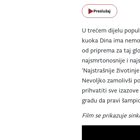
Preslušaj
U trećem dijelu popul
kuoka Dina ima nemogu
od priprema za taj glo
najsmrtonosnije i najst
‘Najstrašnije životinj
Nevoljko zamolivši p
prihvatiti sve izazove
gradu da pravi šampio
Film se prikazuje sink