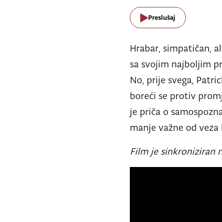
Preslušaj
Hrabar, simpatičan, a
sa svojim najboljim pr
No, prije svega, Patri
boreći se protiv promje
je priča o samospozna
manje važne od veza k
Film je sinkroniziran n