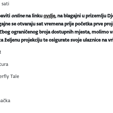
 sati
aviti
online
na linku
ovdje
, na blagajni u prizemlju Dj
gajne se otvaraju sat vremena prije početka prve proje
 Zbog ograničenog broja dostupnih mjesta, molimo va
a željenu projekciju te osigurate svoje ulaznice na v
R
tura
erfly Tale
mačka