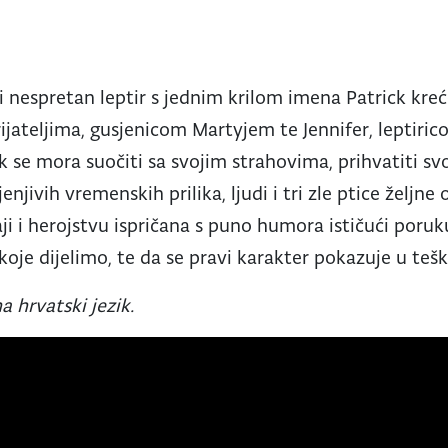
li nespretan leptir s jednim krilom imena Patrick kre
ijateljima, gusjenicom Martyjem te Jennifer, leptirico
ck se mora suočiti sa svojim strahovima, prihvatiti sv
njivih vremenskih prilika, ljudi i tri zle ptice željne
ji i herojstvu ispričana s puno humora ističući poruk
oje dijelimo, te da se pravi karakter pokazuje u teš
a hrvatski jezik.