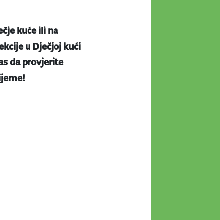
ečje kuće ili na
kcije u Dječjoj kući
s da provjerite
rijeme!