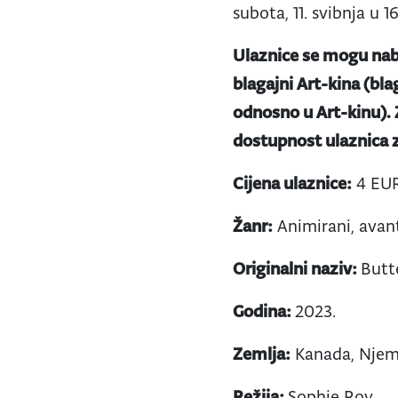
subota, 11. svibnja u 16
Ulaznice se mogu nab
blagajni Art-kina (bla
odnosno u Art-kinu).
dostupnost ulaznica z
Cijena ulaznice:
4 EU
Žanr:
Animirani, avan
Originalni naziv:
Butt
Godina:
2023.
Zemlja:
Kanada, Nje
Režija:
Sophie Roy