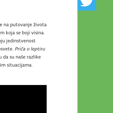
će na putovanje života
m koja se boji visina.
oju jedinstvenost
 osvete.
Priča o leptiru
u da su naše razlike
kim situacijama.