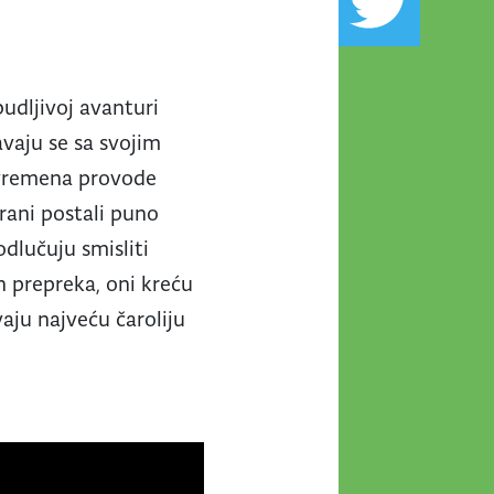
budljivoj avanturi
avaju se sa svojim
e vremena provode
krani postali puno
odlučuju smisliti
h prepreka, oni kreću
vaju najveću čaroliju