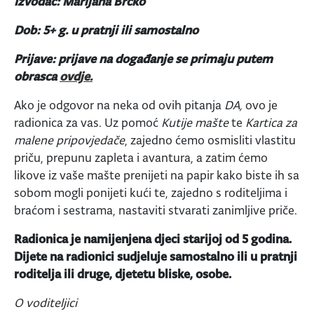
Izvođač: Marijana Brcko
Dob: 5+ g. u pratnji ili samostalno
Prijave: prijave na događanje se primaju putem
obrasca
ovdje.
Ako je odgovor na neka od ovih pitanja
DA,
ovo je
radionica za vas. Uz pomoć
Kutije mašte
te
Kartica za
malene pripovjedače
, zajedno ćemo osmisliti vlastitu
priču, prepunu zapleta i avantura, a zatim ćemo
likove iz vaše mašte prenijeti na papir kako biste ih sa
sobom mogli ponijeti kući te, zajedno s roditeljima i
braćom i sestrama, nastaviti stvarati zanimljive priče.
Radionica je namijenjena djeci starijoj od 5 godina.
Dijete na radionici sudjeluje samostalno ili u pratnji
roditelja ili druge, djetetu bliske, osobe.
O voditeljici