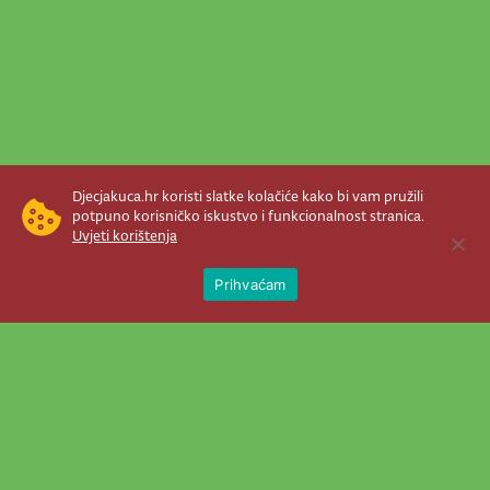
Djecjakuca.hr koristi slatke kolačiće kako bi vam pružili
potpuno korisničko iskustvo i funkcionalnost stranica.
Uvjeti korištenja
Open 
Prihvaćam
Newsletter je prava stvar! Nema šanse
da vam promakne nešto važno što se
događa u našem veselom životu.
Šaljemo pozive na programe, najvažnije
vijesti, super priče čim se pojave...