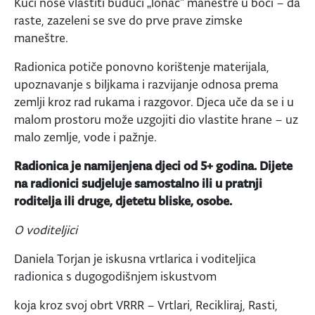
Kući nose vlastiti budući „lonac“ maneštre u boci – da
raste, zazeleni se sve do prve prave zimske
maneštre.
Radionica potiče ponovno korištenje materijala,
upoznavanje s biljkama i razvijanje odnosa prema
zemlji kroz rad rukama i razgovor. Djeca uče da se i u
malom prostoru može uzgojiti dio vlastite hrane – uz
malo zemlje, vode i pažnje.
Radionica je namijenjena djeci od 5+ godina. Dijete
na radionici sudjeluje samostalno ili u pratnji
roditelja ili druge, djetetu bliske, osobe.
O voditeljici
Daniela Torjan je iskusna vrtlarica i voditeljica
radionica s dugogodišnjem iskustvom
koja kroz svoj obrt VRRR – Vrtlari, Recikliraj, Rasti,