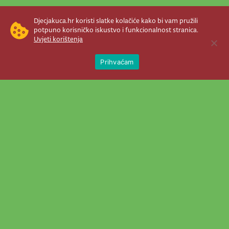
Djecjakuca.hr koristi slatke kolačiće kako bi vam pružili
potpuno korisničko iskustvo i funkcionalnost stranica.
Uvjeti korištenja
Open 
Prihvaćam
Newsletter je prava stvar! Nema šanse
da vam promakne nešto važno što se
događa u našem veselom životu.
Šaljemo pozive na programe, najvažnije
vijesti, super priče čim se pojave...