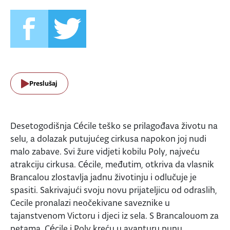
Preslušaj
Desetogodišnja Cécile teško se prilagođava životu na
selu, a dolazak putujućeg cirkusa napokon joj nudi
malo zabave. Svi žure vidjeti kobilu Poly, najveću
atrakciju cirkusa. Cécile, međutim, otkriva da vlasnik
Brancalou zlostavlja jadnu životinju i odlučuje je
spasiti. Sakrivajući svoju novu prijateljicu od odraslih,
Cecile pronalazi neočekivane saveznike u
tajanstvenom Victoru i djeci iz sela. S Brancalouom za
petama, Cécile i Poly kreću u avanturu punu