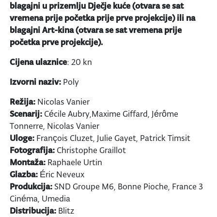
blagajni u prizemlju Dječje kuće (otvara se sat
vremena prije početka prije prve projekcije) ili na
blagajni Art-kina (otvara se sat vremena prije
početka prve projekcije).
Cijena ulaznice
: 20 kn
Izvorni naziv:
Poly
Režija:
Nicolas Vanier
Scenarij:
Cécile Aubry,Maxime Giffard, Jérôme
Tonnerre, Nicolas Vanier
Uloge:
François Cluzet, Julie Gayet, Patrick Timsit
Fotografija:
Christophe Graillot
Montaža:
Raphaele Urtin
Glazba:
Éric Neveux
Produkcija:
SND Groupe M6, Bonne Pioche, France 3
Cinéma, Umedia
Distribucija:
Blitz