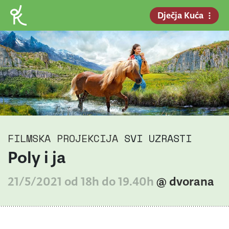
Dječja Kuća
FILMSKA PROJEKCIJA
SVI UZRASTI
Poly i ja
21/5/2021 od 18h do 19.40h
@ dvorana