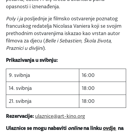
opasnosti i iznenađenja.
Poly i ja
posljednje je filmsko ostvarenje poznatog
francuskog redatelja Nicolasa Vaniera koji se svojim
prethodnim ostvarenjima iskazao kao vrstan autor
filmova za djecu (
Belle i Sebastien, Škola života,
Praznici u divljini
).
Prikazivanja u svibnju:
9. svibnja
16:00
14. svibnja
18:00
21. svibnja
18:00
Rezervacije:
ulaznice@art-kino.org
Ulaznice se mogu nabaviti
online
na linku
ovdje
,
na