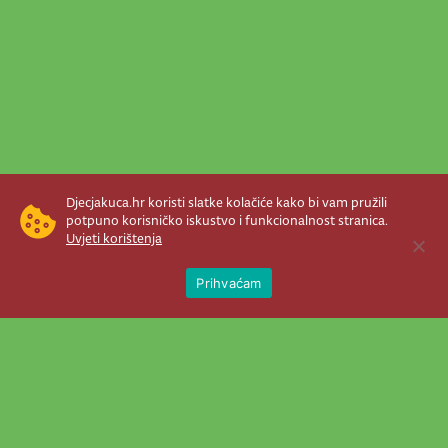
Djecjakuca.hr koristi slatke kolačiće kako bi vam pružili
potpuno korisničko iskustvo i funkcionalnost stranica.
Uvjeti korištenja
Open 
Prihvaćam
Newsletter je prava stvar! Nema šanse
da vam promakne nešto važno što se
događa u našem veselom životu.
Šaljemo pozive na programe, najvažnije