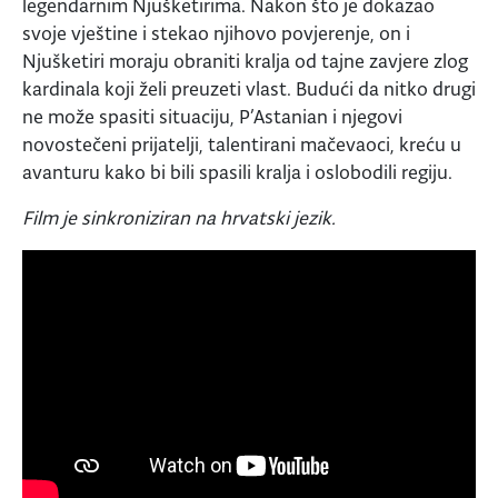
legendarnim Njušketirima. Nakon što je dokazao
svoje vještine i stekao njihovo povjerenje, on i
Njušketiri moraju obraniti kralja od tajne zavjere zlog
kardinala koji želi preuzeti vlast. Budući da nitko drugi
ne može spasiti situaciju, P’Astanian i njegovi
novostečeni prijatelji, talentirani mačevaoci, kreću u
avanturu kako bi bili spasili kralja i oslobodili regiju.
Film je sinkroniziran na hrvatski jezik.