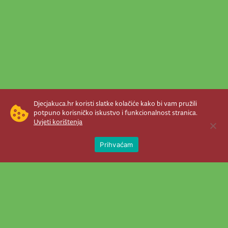
Djecjakuca.hr koristi slatke kolačiće kako bi vam pružili
potpuno korisničko iskustvo i funkcionalnost stranica.
Uvjeti korištenja
Open 
Prihvaćam
Newsletter je prava stvar! Nema šanse
da vam promakne nešto važno što se
događa u našem veselom životu.
Šaljemo pozive na programe, najvažnije