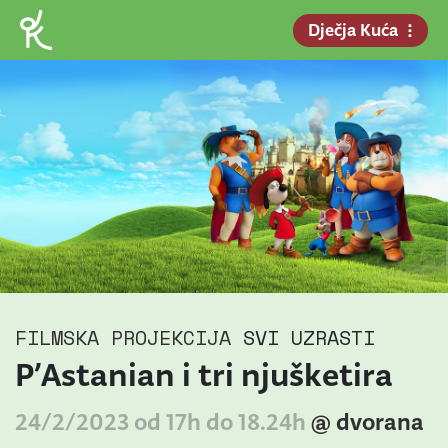
Dječja Kuća
FILMSKA PROJEKCIJA
SVI UZRASTI
P’Astanian i tri njušketira
24/2/2023 od 17h do 18.24h
@ dvorana