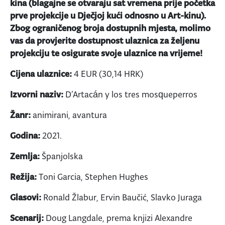
kina (blagajne se otvaraju sat vremena prije početka
prve projekcije u Dječjoj kući odnosno u Art-kinu).
Zbog ograničenog broja dostupnih mjesta, molimo
vas da provjerite dostupnost ulaznica za željenu
projekciju te osigurate svoje ulaznice na vrijeme!
Cijena ulaznice:
4 EUR (30,14 HRK)
Izvorni naziv:
D’Artacán y los tres mosqueperros
Žanr:
animirani, avantura
Godina:
2021.
Zemlja:
Španjolska
Režija:
Toni Garcia, Stephen Hughes
Glasovi:
Ronald Žlabur, Ervin Baučić, Slavko Juraga
Scenarij:
Doug Langdale, prema knjizi Alexandre