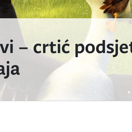
vi – crtić podsje
aja