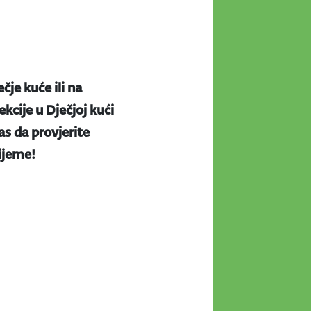
ečje kuće ili na
kcije u Dječjoj kući
s da provjerite
rijeme!