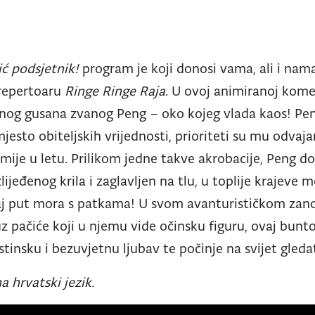
ić podsjetnik!
program je koji donosi vama, ali i nama
 repertoaru
Ringe Ringe Raja
. U ovoj animiranoj komedi
og gusana zvanog Peng – oko kojeg vlada kaos! Peng
esto obiteljskih vrijednosti, prioriteti su mu odvaja
omije u letu. Prilikom jedne takve akrobacije, Peng d
lijeđenog krila i zaglavljen na tlu, u toplije krajeve 
taj put mora s patkama! U svom avanturističkom zan
uz pačiće koji u njemu vide očinsku figuru, ovaj bunt
istinsku i bezuvjetnu ljubav te počinje na svijet gled
a hrvatski jezik.