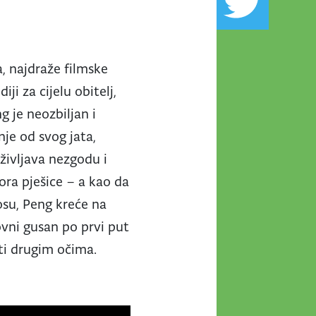
, najdraže filmske
ji za cijelu obitelj,
 je neozbiljan i
nje od svog jata,
oživljava nezgodu i
mora pješice – a kao da
osu, Peng kreće na
ovni gusan po prvi put
ati drugim očima.