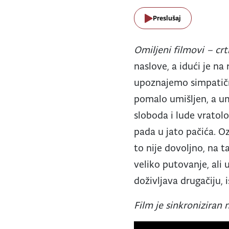
Preslušaj
Omiljeni filmovi – crt
naslove, a idući je na
upoznajemo simpatičn
pomalo umišljen, a umj
sloboda i lude vratol
pada u jato pačića. Oz
to nije dovoljno, na 
veliko putovanje, ali 
doživljava drugačiju, 
Film je sinkroniziran n