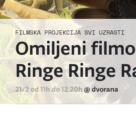
FILMSKA PROJEKCIJA
SVI UZRASTI
Omiljeni filmo
Ringe Ringe R
21/2 od 11h do 12.20h
@ dvorana