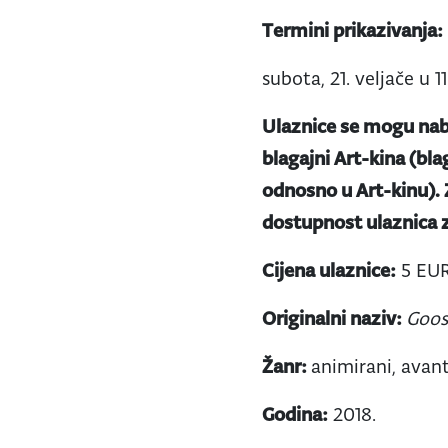
Termini prikazivanja:
subota, 21. veljače u 11
Ulaznice se mogu nab
blagajni Art-kina (bla
odnosno u Art-kinu).
dostupnost ulaznica z
Cijena ulaznice:
5 EU
Originalni naziv:
Goos
Žanr:
animirani, avan
Godina:
2018.