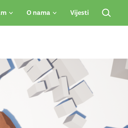
am
O nama
Vijesti