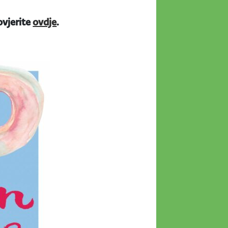
ovjerite
ovdje
.