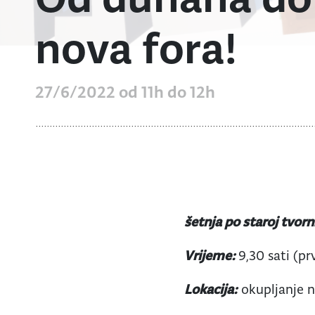
nova fora!
27/6/2022 od 11h do 12h
šetnja po staroj tvor
Vrijeme:
9,30 sati (pr
Lokacija:
okupljanje n