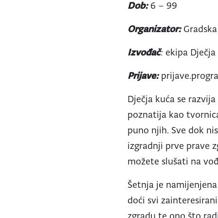
Dob:
6 – 99
Organizator:
Gradska 
Izvođač
:
ekipa Dječja
Prijave:
prijave.progr
Dječja kuća se razvija
poznatija kao tvornic
puno njih. Sve dok ni
izgradnji prve prave z
možete slušati na vo
Šetnja je namijenjen
doći svi zainteresiran
zgradu te ono što rad