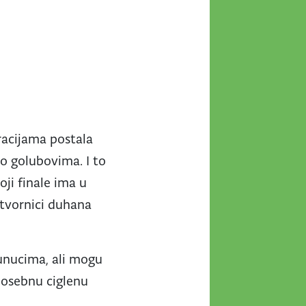
eracijama postala
o golubovima. I to
ji finale ima u
 tvornici duhana
unucima, ali mogu
 posebnu ciglenu