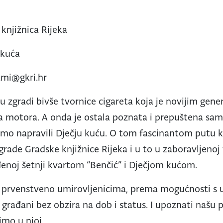
knjižnica Rijeka
 kuća
ami@gkri.hr
 u zgradi bivše tvornice cigareta koja je novijim gen
a motora. A onda je ostala poznata i prepuštena sam
smo napravili Dječju kuću. O tom fascinantom putu ko
grade Gradske knjižnice Rijeka i u to u zaboravljenoj
đenoj šetnji kvartom “Benčić” i Dječjom kućom.
a prvenstveno umirovljenicima, prema mogućnosti s 
i građani bez obzira na dob i status. I upoznati našu
imo u njoj.