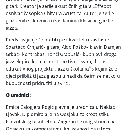
gitari. Kreator je serije akustičnih gitara „Effedot” i
osnivač časopisa Chitarra Acustica. Autor je serije
glazbenih slikovnica o velikanima klasične glazbe i
jazza.
Predstavljanje će pratiti jazz kvartet u sastavu:
Spartaco Črnjarić- gitara, Aldo Foško- klavir, Damjan
Grbac- kontrabas, Tonči Grabušić- bubnjevi, draga
jazz ekipica koja osim što aktivno svira, dio je
edukativnog projekta „Jazz u školama“ s kojim žele
djeci prilbližiti jazz glazbu u nadi da će im se netko u
budućnosti pridružiti u svirci.
O urednici:
Emica Calogjera Rogić glavna je urednica u Nakladi
Ljevak. Diplomirala je na Odsjeku za kroatistiku
Filozofskog fakulteta u Zagrebu te magistrirala na
Odsjeku za komparativnu književnost na istom