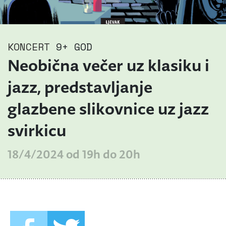
KONCERT
9+ GOD
Neobična večer uz klasiku i
jazz, predstavljanje
glazbene slikovnice uz jazz
svirkicu
18/4/2024 od 19h do 20h