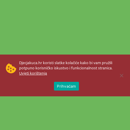
Djecjakuca.hr koristi slatke kolačiće kako bi vam pružili
potpuno korisničko iskustvo i funkcionalnost stranica.
Uvjeti korištenja
Open 
Prihvaćam
Newsletter je prava stvar! Nema šanse
da vam promakne nešto važno što se
događa u našem veselom životu.