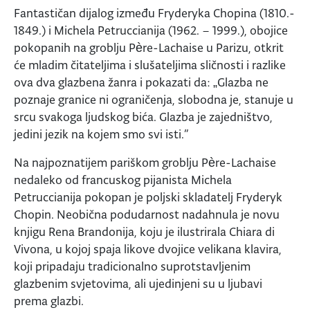
Fantastičan dijalog između Fryderyka Chopina (1810.-
1849.) i Michela Petruccianija (1962. – 1999.), obojice
pokopanih na groblju Père-Lachaise u Parizu, otkrit
će mladim čitateljima i slušateljima sličnosti i razlike
ova dva glazbena žanra i pokazati da: „Glazba ne
poznaje granice ni ograničenja, slobodna je, stanuje u
srcu svakoga ljudskog bića. Glazba je zajedništvo,
jedini jezik na kojem smo svi isti.”
Na najpoznatijem pariškom groblju Père-Lachaise
nedaleko od francuskog pijanista Michela
Petruccianija pokopan je poljski skladatelj Fryderyk
Chopin. Neobična podudarnost nadahnula je novu
knjigu Rena Brandonija, koju je ilustrirala Chiara di
Vivona, u kojoj spaja likove dvojice velikana klavira,
koji pripadaju tradicionalno suprotstavljenim
glazbenim svjetovima, ali ujedinjeni su u ljubavi
prema glazbi.