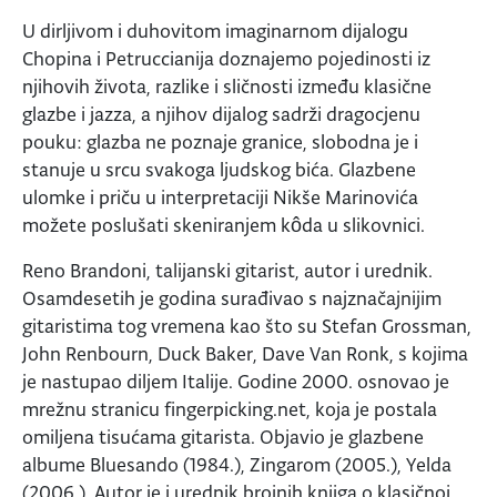
U dirljivom i duhovitom imaginarnom dijalogu
Chopina i Petruccianija doznajemo pojedinosti iz
njihovih života, razlike i sličnosti između klasične
glazbe i jazza, a njihov dijalog sadrži dragocjenu
pouku: glazba ne poznaje granice, slobodna je i
stanuje u srcu svakoga ljudskog bića. Glazbene
ulomke i priču u interpretaciji Nikše Marinovića
možete poslušati skeniranjem kôda u slikovnici.
Reno Brandoni, talijanski gitarist, autor i urednik.
Osamdesetih je godina surađivao s najznačajnijim
gitaristima tog vremena kao što su Stefan Grossman,
John Renbourn, Duck Baker, Dave Van Ronk, s kojima
je nastupao diljem Italije. Godine 2000. osnovao je
mrežnu stranicu fingerpicking.net, koja je postala
omiljena tisućama gitarista. Objavio je glazbene
albume Bluesando (1984.), Zingarom (2005.), Yelda
(2006.). Autor je i urednik brojnih knjiga o klasičnoj