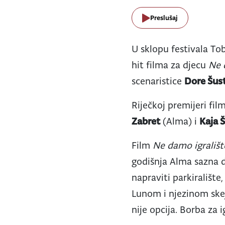
Preslušaj
U sklopu festivala To
hit filma za djecu
Ne d
scenaristice
Dore Šust
Riječkoj premijeri fil
Zabret
(Alma) i
Kaja 
Film
Ne damo igrališt
godišnja Alma sazna da
napraviti parkirališt
Lunom i njezinom skej
nije opcija. Borba za i