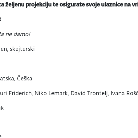
a željenu projekciju te osigurate svoje ulaznice na v
R
šča ne damo!
een, skejterski
vatska, Češka
uri Friderich, Niko Lemark, David Trontelj, Ivana Rošč
ik
ć