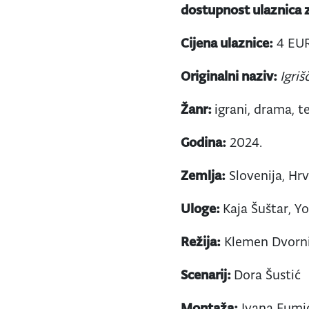
dostupnost ulaznica z
Cijena ulaznice:
4 EU
Originalni naziv:
Igri
Žanr:
igrani, drama, t
Godina:
2024.
Zemlja:
Slovenija, Hr
Uloge:
Kaja Šuštar, Yo
Režija:
Klemen Dvorn
Scenarij:
Dora Šustić
Montaža:
Ivana Fumi