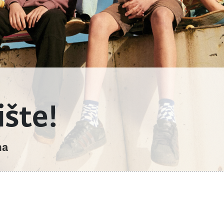
ište!
na