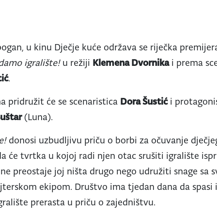
bogan, u kinu Dječje kuće održava se riječka premije
amo igralište!
u režiji
Klemena Dvornika
i prema sce
ić
.
ma pridružit će se scenaristica
Dora Šustić
i protagoni
Šuštar
(Luna).
e!
donosi uzbudljivu priču o borbi za očuvanje dječjeg 
 će tvrtka u kojoj radi njen otac srušiti igralište isp
e, ne preostaje joj ništa drugo nego udružiti snage s
terskom ekipom. Društvo ima tjedan dana da spasi ig
gralište prerasta u priču o zajedništvu.