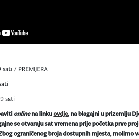
19 sati / PREMIJERA
sati
19 sati
aviti
online
na linku
ovdje
, na blagajni u prizemlju Dj
gajne se otvaraju sat vremena prije početka prve proje
 Zbog ograničenog broja dostupnih mjesta, molimo va