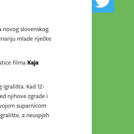
ra novog slovenskog
nariju mlade riječke
stice filma
Kaja
igrališta. Kad 12-
red njihove zgrade i
a svojom suparnicom
ralište, a neuspjeh