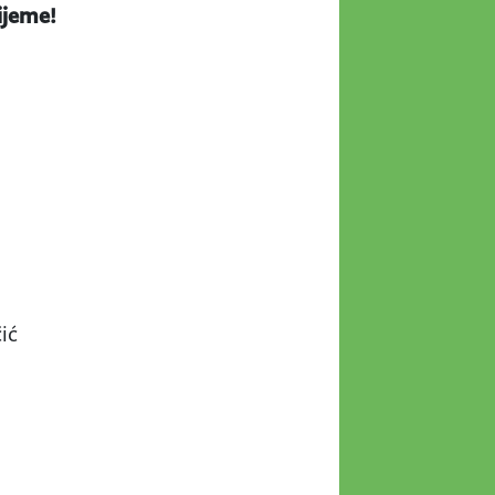
rijeme!
ić