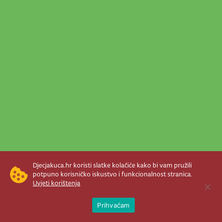
Djecjakuca.hr koristi slatke kolačiće kako bi vam pružili
potpuno korisničko iskustvo i funkcionalnost stranica.
Uvjeti korištenja
Open 
Prihvaćam