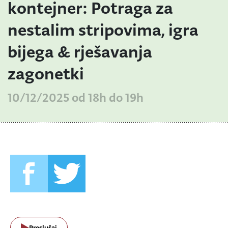
kontejner: Potraga za
nestalim stripovima, igra
bijega & rješavanja
zagonetki
10/12/2025 od 18h do 19h
Preslušaj