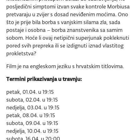
posljedični simptomi izvan svake kontrole Morbiusa
pretvaraju u zvijer s dosad neviđenim moćima. Ono
što je prije bila borba s vanjskim silama zla, sada
postaje i osobna – borba znanstvenika sa samim
sobom. Hoće li ovaj netipični superjunak pokleknuti
pored svih prepreka ili se izdignuti iznad vlastitog
prokletstva?
Film je na engleskom jeziku s hrvatskim titlovima.
Termini prikazivanja u travnju:
petak, 01.04. u 19:15
subota, 02.04. u 19:15
nedjelja, 03.04. u 19:15
petak, 08.04. u 19:15
subota, 09.04. u 19:15
nedjelja, 10.04. u 19:15
subota, 16.04. u 20:00