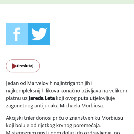
Preslušaj
Jedan od Marvelovih najintrigantnijih i
najkompleksnijih likova konačno oživljava na velikom
platnu uz
Jareda Leta
koji ovog puta utjelovljuje
zagonetnog antijunaka Michaela Morbiusa.
Akcijski triler donosi priču o znanstveniku Morbiusu
koji boluje od rijetkog krvnog poremećaja.
Misterioznim pristupom dolazi do ozdravljenja, no