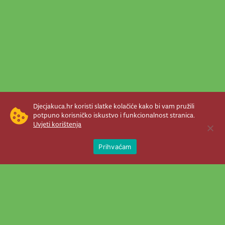
Djecjakuca.hr koristi slatke kolačiće kako bi vam pružili
potpuno korisničko iskustvo i funkcionalnost stranica.
Uvjeti korištenja
Open 
Prihvaćam
Newsletter je prava stvar! Nema šanse
da vam promakne nešto važno što se
događa u našem veselom životu.