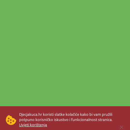
Djecjakuca.hr koristi slatke kolačiće kako bi vam pružili
potpuno korisničko iskustvo i funkcionalnost stranica.
Uvjeti korištenja