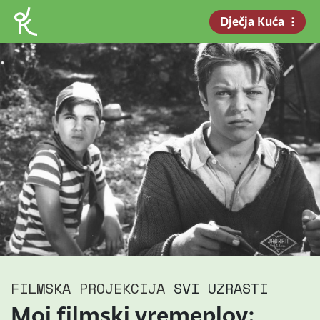
Dječja Kuća
FILMSKA PROJEKCIJA
SVI UZRASTI
Moj filmski vremeplov: