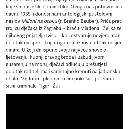
koje su obilježile domaći film.
Ovoga nas puta vraća u
davnu 1955. i donosi nam antologijski pustolovni
naslov
Milioni na otoku
(r. Branko Bauber). Priča prati
trojicu dječaka iz Zagreba – braću Mladena i Željka te
njihovog prijatelja Ivicu – koji ostvaruju nevjerojatan
dobitak na sportskoj prognozi u iznosu od čak milijun
dinara. U želji da ispune svoje najveće snove o
ljetovanju, kupnji pravog broda i uzbudljivom
gusarenju na moru, dječaci odlučuju prešutjeti
dobitak roditeljima i sami tajno krenuti na jadransku
obalu. Međutim, planove će im pokušati pokvariti
sitni kriminalci Tigar i Žuti.