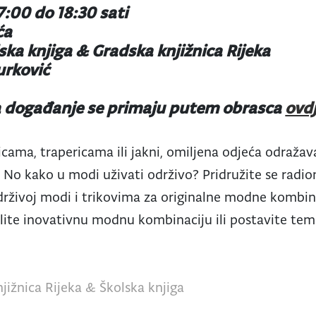
17:00 do 18:30 sati
ća
ska knjiga & Gradska knjižnica Rijeka
urković
 na događanje se primaju putem obrasca
ovd
isicama, trapericama ili jakni, omiljena odjeća odraža
. No kako u modi uživati održivo? Pridružite se radio
održivoj modi i trikovima za originalne modne kombin
lite inovativnu modnu kombinaciju ili postavite temel
jižnica Rijeka & Školska knjiga