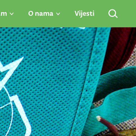
am
O nama
Vijesti