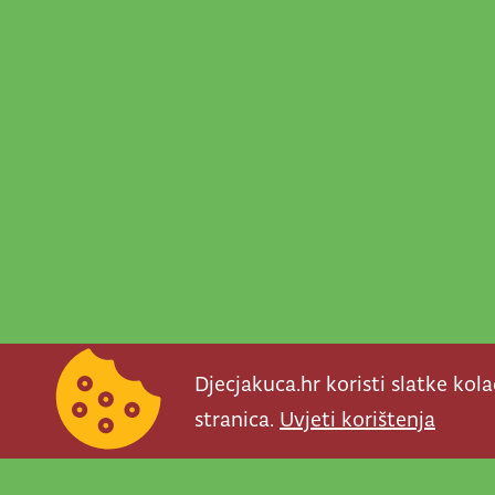
Djecjakuca.hr koristi slatke kol
stranica.
Uvjeti korištenja