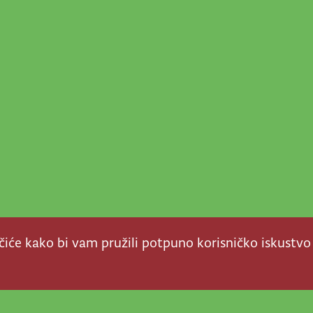
ačiće kako bi vam pružili potpuno korisničko iskustvo