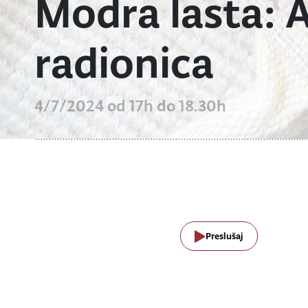
Modra lasta: 
radionica
4/7/2024 od 17h do 18.30h
Preslušaj