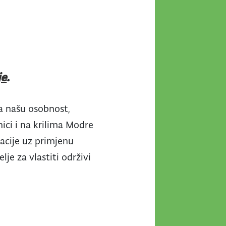
je
.
va našu osobnost,
nici i na krilima Modre
acije uz primjenu
je za vlastiti održivi