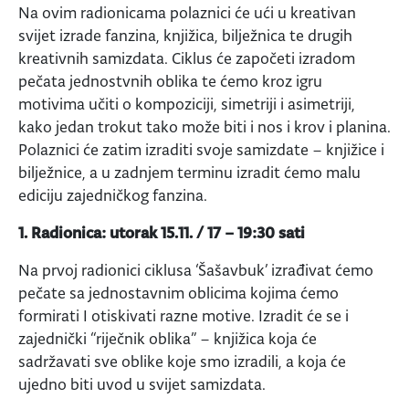
Na ovim radionicama polaznici će ući u kreativan
svijet izrade fanzina, knjižica, bilježnica te drugih
kreativnih samizdata. Ciklus će započeti izradom
pečata jednostvnih oblika te ćemo kroz igru
motivima učiti o kompoziciji, simetriji i asimetriji,
kako jedan trokut tako može biti i nos i krov i planina.
Polaznici će zatim izraditi svoje samizdate – knjižice i
bilježnice, a u zadnjem terminu izradit ćemo malu
ediciju zajedničkog fanzina.
1. Radionica: utorak 15.11. / 17 – 19:30 sati
Na prvoj radionici ciklusa ‘Šašavbuk’ izrađivat ćemo
pečate sa jednostavnim oblicima kojima ćemo
formirati I otiskivati razne motive. Izradit će se i
zajednički “riječnik oblika” – knjižica koja će
sadržavati sve oblike koje smo izradili, a koja će
ujedno biti uvod u svijet samizdata.