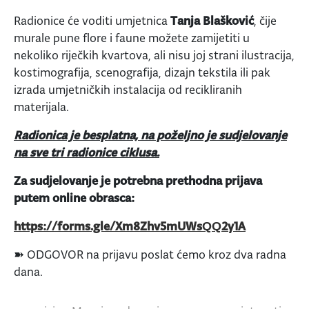
Radionice će voditi umjetnica
Tanja Blašković
, čije
murale pune flore i faune možete zamijetiti u
nekoliko riječkih kvartova, ali nisu joj strani ilustracija,
kostimografija, scenografija, dizajn tekstila ili pak
izrada umjetničkih instalacija od recikliranih
materijala.
Radionica je besplatna, na poželjno je sudjelovanje
na sve tri radionice ciklusa.
Za sudjelovanje je potrebna prethodna prijava
putem online obrasca:
https://forms.gle/Xm8Zhv5mUWsQQ2y1A
➽ ODGOVOR na prijavu poslat ćemo kroz dva radna
dana.