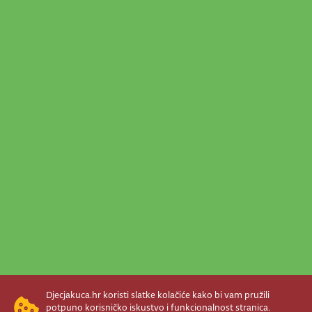
Djecjakuca.hr koristi slatke kolačiće kako bi vam pružili
potpuno korisničko iskustvo i funkcionalnost stranica.