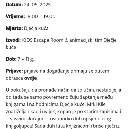
Datum:
24. 05. 2025.
Vrijeme:
18.00 – 19.00
Mjesto:
Dječja kuća
Izvodi
: KIDS Escape Room & animacijski tim Dječje
kuće
Dob:
7 – 11 g.
Prijave:
prijave na događanje primaju se putem
obrasca
ovdje
.
U pokušaju da pronađe način da to učini, nestao je, a
od tada se samo povremeno čuju šaptanja među
knjigama i na hodnicima Dječje kuće. Mrki Kile,
znatiželjan kao i uvijek, kopao je po starim zapisima i
– sasvim slučajno – oslobodio duh opsjednutog
knjigoljupca! Sada duh luta knjižnicom i briše riječi iz