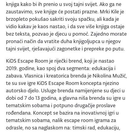
knjiga kako bi ih prenio u svoj tajni svijet. Ako ga ne
zaustavimo, sve knjige će postati prazne. Mrki Kile je
brzopleto pokušao sakriti svoju spačku, ali kada je
vidio kakav je kaos nastao, i da sve više knjiga ostaje
bez teksta, pozvao je djecu u pomoć. Zajedno morate
pronaći način da vratite duha knjigoljupca u njegov
tajni svijet, rješavajući zagonetke i prepreke po putu.
KiDS Escape Room je riječki brend, koji je nastao
2019. godine, kao spoj dva segmenta: edukacija i
zabava. Vlasnica i kreatorica brenda je Nikolina Mužić,
te su sve igre KiDS Escape Room koncepta njezino
autorsko djelo. Usluge brenda namijenjene su djeci u
dobi od 7 do 13 godina, a glavna niša brenda su igre u
tematskim sobama i potpuno drugačije proslave
rođendana. Koncept se bazira na inovativnoj igri u
tematskim sobama, nalik escape room igrama za
odrasle, no sa naglaskom na: timski rad, edukaciju,