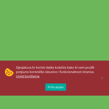
Djecjakuca.hr koristi slatke kolačiće kako bi vam pružili
potpuno korisničko iskustvo i funkcionalnost stranica.
Uvjeti korištenja
Open 
Prihvaćam
Newsletter je prava stvar! Nema šanse