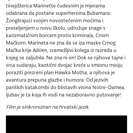
tinejdžerica Marinette čudesnim je mjerama
odabrana da postane superheroina Bubamara.
Žonglirajući svojim novostečenim moćima i
preseljenjem u novu školu, udružuje snage s
karizmatičnim borcem protiv kriminala, Crnim
Mačkom. Marineta ne zna da se iza maske Crnog
Mačka krije Adrien, sramežljivi kolega iz razreda u
kojeg se zaljubila. Ne zna ni on! Dok se njihove tajne i
srca sudaraju, kaotični dvojac kreće u smionu misiju
poraziti prezreni plan Hawka Motha, a njihova je
avantura prepuna glazbe i humora. Od jezivih
pariških katakombi do blistavih visina Notre-Damea,
ljubav je ta koja ih vodi na nezaboravno putovanje!
Film je sinkroniziran na hrvatski jezik.