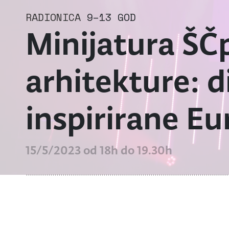
RADIONICA
9–13 GOD
Minijatura ŠČp
arhitekture: 
inspirirane E
15/5/2023 od 18h do 19.30h