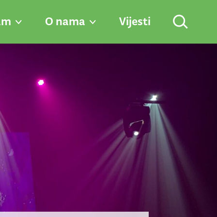
am
O nama
Vijesti