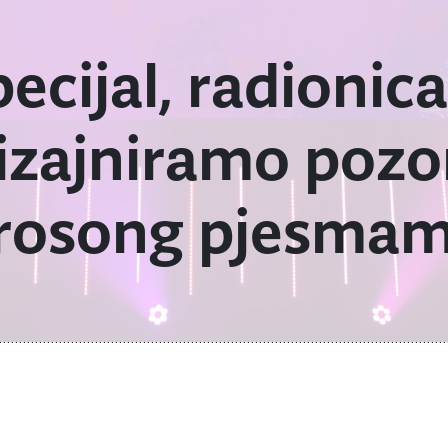
ecijal, radionica
dizajniramo pozo
urosong pjesma