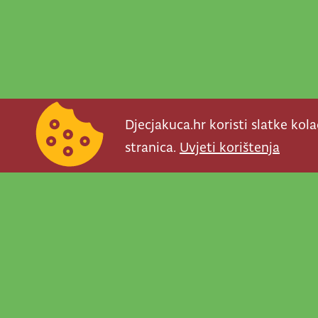
Djecjakuca.hr koristi slatke kol
stranica.
Uvjeti korištenja
Newsletter je prav
važno što se događ
programe, najvaž