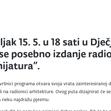
jak 15. 5. u 18 sati u Dječ
 se posebno izdanje radi
ijatura”.
vršnici programa otvara svoja vrata zainteresiranoj d
di na radionici arhitekture. Ovog puta dizajnirat će se,
a neku najdražu pjesmu.