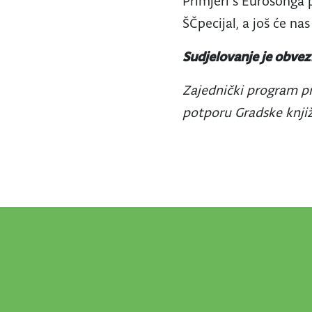
Primjeri s Eurosonga 
ŠČpecijal, a još će nas
Sudjelovanje je obvez
Zajednički program pr
potporu Gradske knjižn