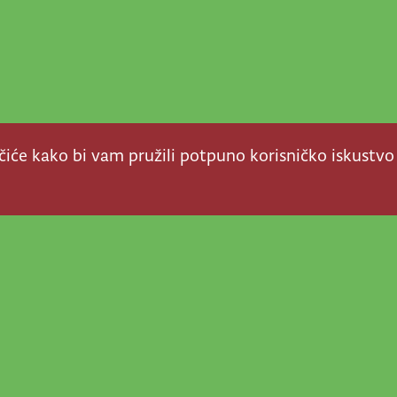
ačiće kako bi vam pružili potpuno korisničko iskustvo
a stvar! Nema šanse da
a u našem veselom životu
nije vijesti, super priče