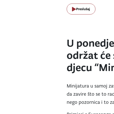
Preslušaj
U ponedjel
održat će
djecu “Min
Minijatura u samoj za
da zavire što se to ra
nego pozornica i to z