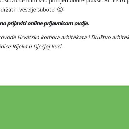
poslužit će nam kao primjeri dobre prakse. Bit će to 
 držati i veselje subote. 🙂
no prijaviti online prijavnicom
ovdje
.
ovode Hrvatska komora arhitekata i Društvo arhiteka
ice Rijeka u Dječjoj kući.