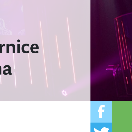
rnice
ma