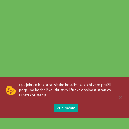
Djecjakuca.hr koristi slatke kolačiće kako bi vam pružili
potpuno korisničko iskustvo i funkcionalnost stranica.
Uvjeti korištenja
Open 
Prihvaćam
Newsletter je prava stvar! Nema šanse