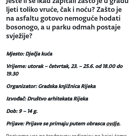
Jeste li se ikad zapitali zašto je u gradu
ljeti toliko vruće, čak i noću? Zašto je
na asfaltu gotovo nemoguće hodati
bosonogo, a u parku odmah postaje
svježije?
Mjesto: Dječja kuća
Vrijeme: utorak – četvrtak, 23. – 25.6. od 18.00 do
19.30
Organizator: Gradska knjižnica Rijeka
Izvođač: Društvo arhitekata Rijeka
Dob: 9 – 14 g.
Prijave: Prijave se primaju putem obrasca
ovdje
.
Pozivamo vas na trodnevnu radionicu na kojoj ćemo