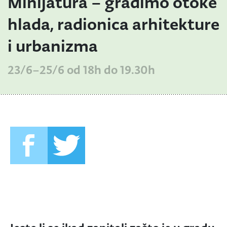
Minijatura – gradimo otoke
hlada, radionica arhitekture
i urbanizma
23/6–25/6 od 18h do 19.30h