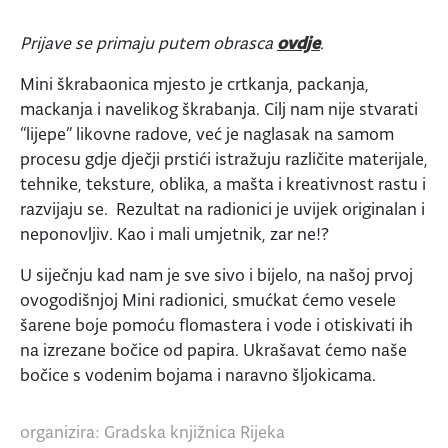
Prijave se primaju putem obrasca
ovdje
.
Mini škrabaonica mjesto je crtkanja, packanja,
mackanja i navelikog škrabanja. Cilj nam nije stvarati
“lijepe” likovne radove, već je naglasak na samom
procesu gdje dječji prstići istražuju različite materijale,
tehnike, teksture, oblika, a mašta i kreativnost rastu i
razvijaju se. Rezultat na radionici je uvijek originalan i
neponovljiv. Kao i mali umjetnik, zar ne!?
U siječnju kad nam je sve sivo i bijelo, na našoj prvoj
ovogodišnjoj Mini radionici, smućkat ćemo vesele
šarene boje pomoću flomastera i vode i otiskivati ih
na izrezane bočice od papira. Ukrašavat ćemo naše
bočice s vodenim bojama i naravno šljokicama.
organizira: Gradska knjižnica Rijeka