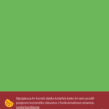
Djecjakuca.hr koristi slatke kolačiće kako bi vam pružili
potpuno korisničko iskustvo i funkcionalnost stranica.
Uvjeti korištenja