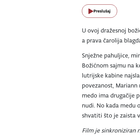
Preslušaj
U ovoj dražesnoj boži
a prava čarolija blagda
Snježne pahuljice, mi
Božićnom sajmu na koj
lutrijske kabine najs
povezanost, Mariann n
medo ima drugačije pl
nudi. No kada medu od
shvatiti što je zaist
Film je sinkroniziran n