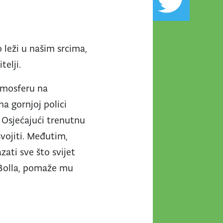
 leži u našim srcima,
telji.
atmosferu na
a gornjoj polici
 Osjećajući trenutnu
vojiti. Međutim,
ati sve što svijet
ž Bolla, pomaže mu