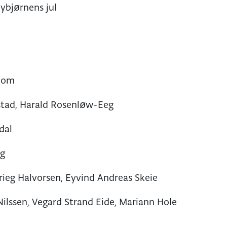
ybjørnens jul
bom
tad, Harald Rosenløw-Eeg
dal
rg
rieg Halvorsen, Eyvind Andreas Skeie
ilssen, Vegard Strand Eide, Mariann Hole