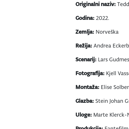
Originalni naziv:
Tedd
Godina:
2022.
Zemlja:
Norveška
Režija:
Andrea Ecker
Scenarij:
Lars Gudmes
Fotografija:
Kjell Vass
Montaža:
Elise Solbe
Glazba:
Stein Johan G
Uloge:
Marte Klerck-N
Produkcija:
Fantefilm