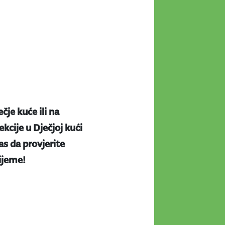
ečje kuće ili na
kcije u Dječjoj kući
s da provjerite
rijeme!