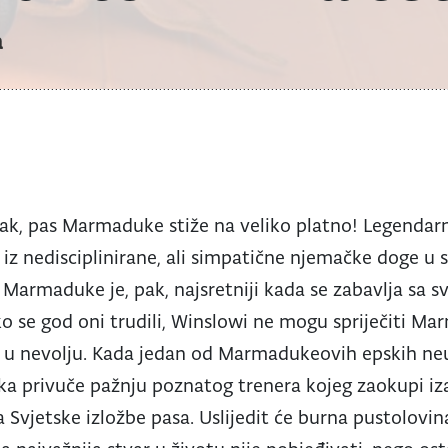
a
nak, pas Marmaduke stiže na veliko platno! Legendarn
 iz nedisciplinirane, ali simpatične njemačke doge u 
 Marmaduke je, pak, najsretniji kada se zabavlja sa sv
o se god oni trudili, Winslowi ne mogu spriječiti M
li u nevolju. Kada jedan od Marmadukeovih epskih n
mka privuče pažnju poznatog trenera kojeg zaokupi iz
vjetske izložbe pasa. Uslijedit će burna pustolovi