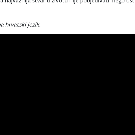
a najvažnija stvar u životu nije pobjeđivati, nego osta
a hrvatski jezik.