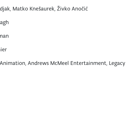
jak, Matko Knešaurek, Živko Anočić
nagh
lman
ier
Animation, Andrews McMeel Entertainment, Legacy C