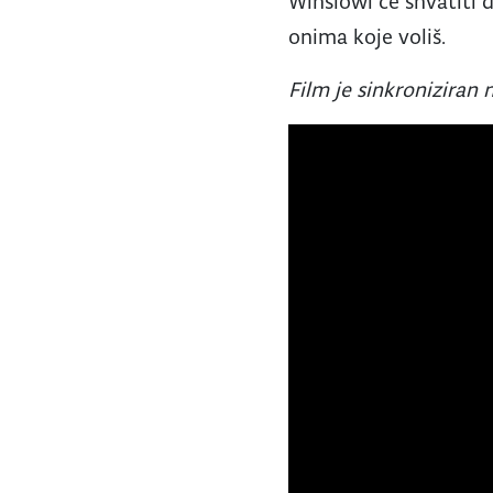
Winslowi će shvatiti d
onima koje voliš.
Film je sinkroniziran n