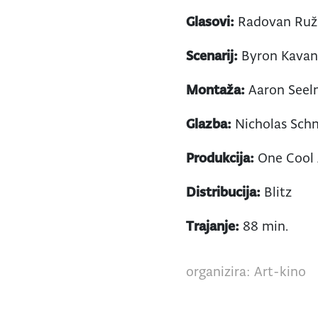
Glasovi:
Radovan Ružd
Scenarij:
Byron Kava
Montaža:
Aaron See
Glazba:
Nicholas Schn
Produkcija:
One Cool 
Distribucija:
Blitz
Trajanje:
88 min.
organizira: Art-kino