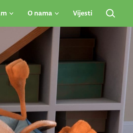
am
O nama
Vijesti