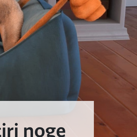
iri noge