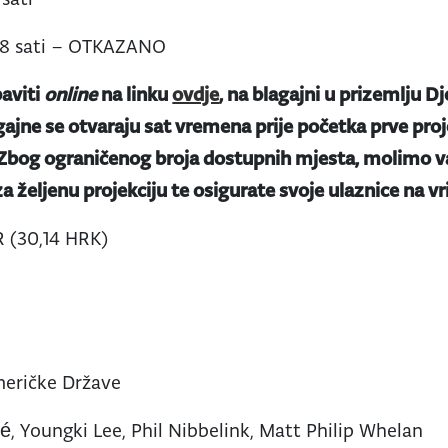
u 18 sati – OTKAZANO
aviti
online
na linku
ovdje
, na blagajni u prizemlju Dj
gajne se otvaraju sat vremena prije početka prve proje
 Zbog ograničenog broja dostupnih mjesta, molimo va
a željenu projekciju te osigurate svoje ulaznice na v
 (30,14 HRK)
meričke Države
é, Youngki Lee, Phil Nibbelink, Matt Philip Whelan