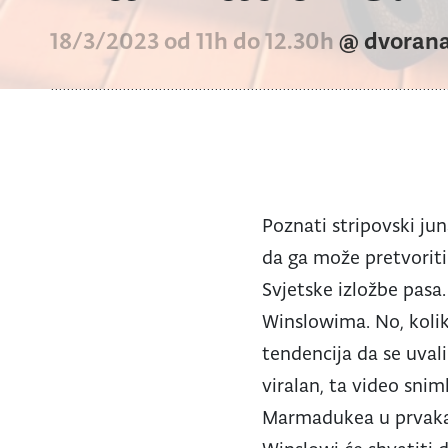
18/3/2023 od 11h do 12.30h
@ dvoran
Poznati stripovski ju
da ga može pretvoriti
Svjetske izložbe pasa.
Winslowima. No, kolik
tendencija da se uva
viralan, ta video sni
Marmadukea u prvaka S