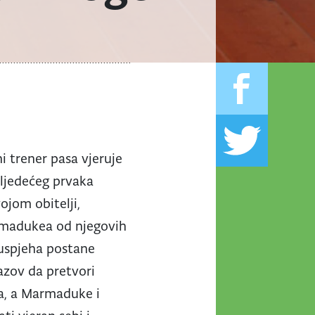
i trener pasa vjeruje
sljedećeg prvaka
ojom obitelji,
armadukea od njegovih
euspjeha postane
azov da pretvori
na, a Marmaduke i