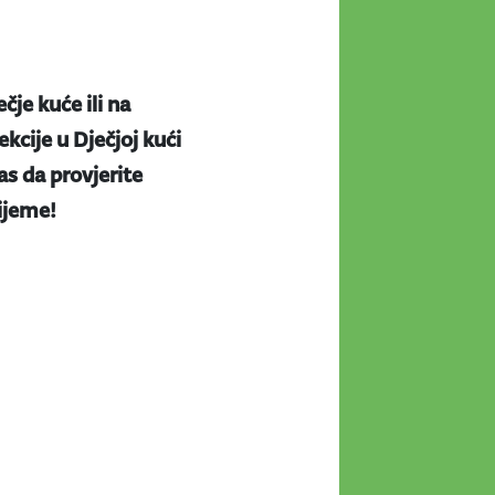
ečje kuće ili na
kcije u Dječjoj kući
s da provjerite
rijeme!