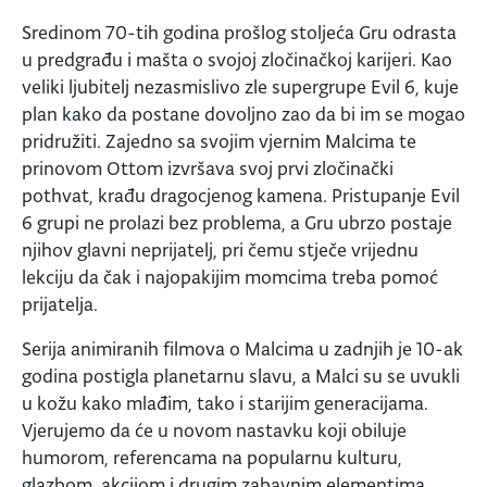
Sredinom 70-tih godina prošlog stoljeća Gru odrasta
u predgrađu i mašta o svojoj zločinačkoj karijeri. Kao
veliki ljubitelj nezasmislivo zle supergrupe Evil 6, kuje
plan kako da postane dovoljno zao da bi im se mogao
pridružiti. Zajedno sa svojim vjernim Malcima te
prinovom Ottom izvršava svoj prvi zločinački
pothvat, krađu dragocjenog kamena. Pristupanje Evil
6 grupi ne prolazi bez problema, a Gru ubrzo postaje
njihov glavni neprijatelj, pri čemu stječe vrijednu
lekciju da čak i najopakijim momcima treba pomoć
prijatelja.
Serija animiranih filmova o Malcima u zadnjih je 10-ak
godina postigla planetarnu slavu, a Malci su se uvukli
u kožu kako mlađim, tako i starijim generacijama.
Vjerujemo da će u novom nastavku koji obiluje
humorom, referencama na popularnu kulturu,
glazbom, akcijom i drugim zabavnim elementima