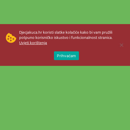
Djecjakuca.hr koristi slatke kolačiće kako bi vam pružili
potpuno korisničko iskustvo i funkcionalnost stranica.
Uvjeti korištenja
Open 
Prihvaćam
Newsletter je prava stvar! Nema šanse
da vam promakne nešto važno što se
događa u našem veselom životu.
Šaljemo pozive na programe, najvažnije
vijesti, super priče čim se pojave...