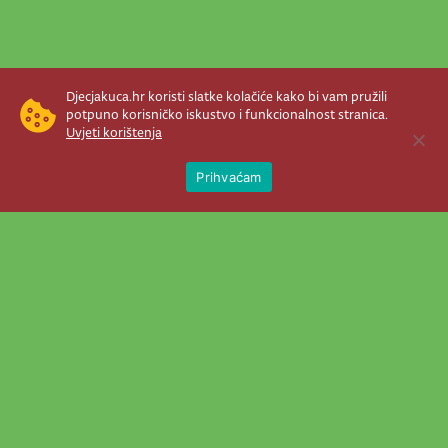
Djecjakuca.hr koristi slatke kolačiće kako bi vam pružili
potpuno korisničko iskustvo i funkcionalnost stranica.
Uvjeti korištenja
Open 
Prihvaćam
Newsletter je prava stvar! Nema šanse
da vam promakne nešto važno što se
događa u našem veselom životu.
Šaljemo pozive na programe, najvažnije
vijesti, super priče čim se pojave...