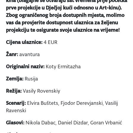
kina (blagajne se otvaraju sat vremena prije početka
prve projekcije u Dječjoj kući odnosno u Art-kinu).
Zbog ograničenog broja dostupnih mjesta, molimo
vas da provjerite dostupnost ulaznica za željenu
projekciju te osigurate svoje ulaznice na vrijeme!
Cijena ulaznice:
4 EUR
Žanr:
avantura
Originalni naziv:
Koty Ermitazha
Zemlja:
Rusija
Režija:
Vasily Rovenskiy
Scenarij:
Elvira Buštets, Fjodor Derevjanski, Vasilij
Ravenski
Glasovi:
Nikola Dabac, Daniel Dizdar, Goran Vrbanić