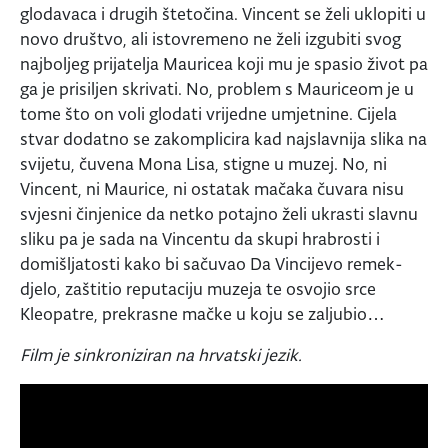
glodavaca i drugih štetočina. Vincent se želi uklopiti u
novo društvo, ali istovremeno ne želi izgubiti svog
najboljeg prijatelja Mauricea koji mu je spasio život pa
ga je prisiljen skrivati. No, problem s Mauriceom je u
tome što on voli glodati vrijedne umjetnine. Cijela
stvar dodatno se zakomplicira kad najslavnija slika na
svijetu, čuvena Mona Lisa, stigne u muzej. No, ni
Vincent, ni Maurice, ni ostatak mačaka čuvara nisu
svjesni činjenice da netko potajno želi ukrasti slavnu
sliku pa je sada na Vincentu da skupi hrabrosti i
domišljatosti kako bi sačuvao Da Vincijevo remek-
djelo, zaštitio reputaciju muzeja te osvojio srce
Kleopatre, prekrasne mačke u koju se zaljubio…
Film je sinkroniziran na hrvatski jezik.