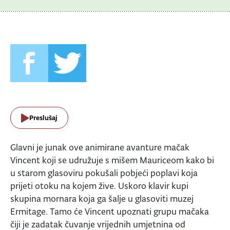
Preslušaj
Glavni je junak ove animirane avanture mačak
Vincent koji se udružuje s mišem Mauriceom kako bi
u starom glasoviru pokušali pobjeći poplavi koja
prijeti otoku na kojem žive. Uskoro klavir kupi
skupina mornara koja ga šalje u glasoviti muzej
Ermitage. Tamo će Vincent upoznati grupu mačaka
čiji je zadatak čuvanje vrijednih umjetnina od