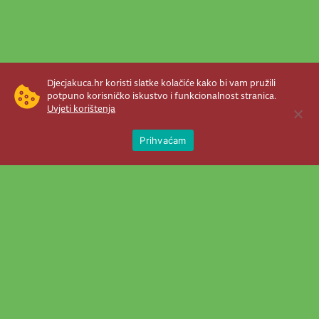
Djecjakuca.hr koristi slatke kolačiće kako bi vam pružili
potpuno korisničko iskustvo i funkcionalnost stranica.
Uvjeti korištenja
Open 
Prihvaćam
Newsletter je prava stvar! Nema šanse
da vam promakne nešto važno što se
događa u našem veselom životu.
Šaljemo pozive na programe, najvažnije
vijesti, super priče čim se pojave...