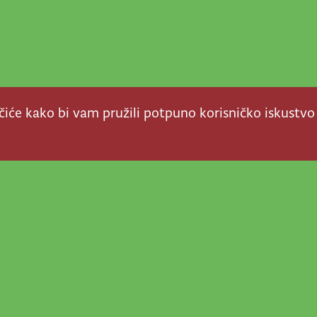
ačiće kako bi vam pružili potpuno korisničko iskustvo
a stvar! Nema šanse da
a u našem veselom životu
nije vijesti, super priče