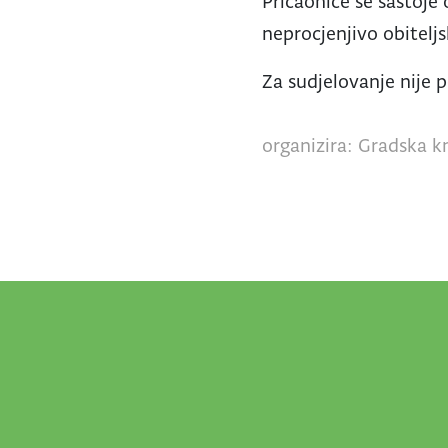
Pričaonice se sastoje o
neprocjenjivo obitelj
Za sudjelovanje nije 
organizira: Gradska kn