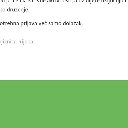
d priče i kreativne aktivnosti, a uz dijete uključuju i
sko druženje.
potrebna prijava već samo dolazak.
jižnica Rijeka