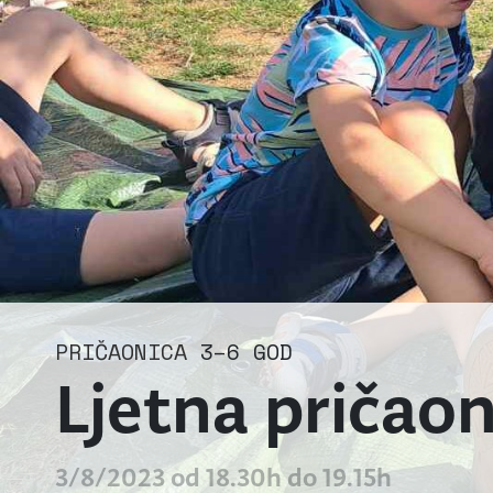
PRIČAONICA
3–6 GOD
Ljetna pričaon
3/8/2023 od 18.30h do 19.15h