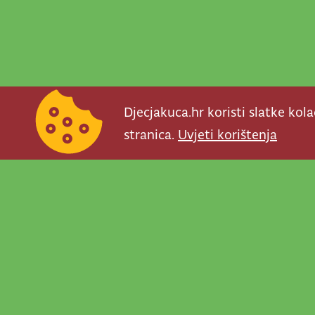
Djecjakuca.hr koristi slatke kol
stranica.
Uvjeti korištenja
Newsletter je prav
važno što se događ
programe, najvaž