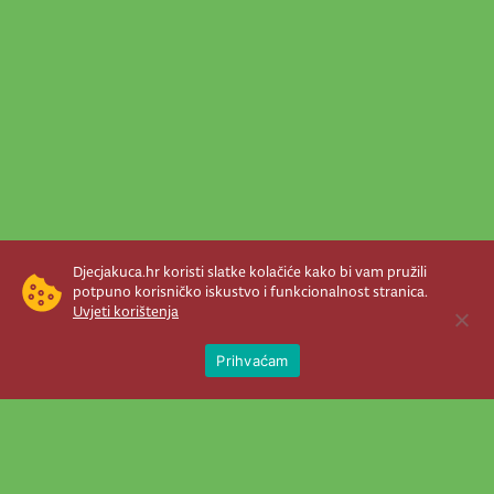
Djecjakuca.hr koristi slatke kolačiće kako bi vam pružili
potpuno korisničko iskustvo i funkcionalnost stranica.
Uvjeti korištenja
Open 
Prihvaćam
Newsletter je prava stvar! Nema šanse
da vam promakne nešto važno što se