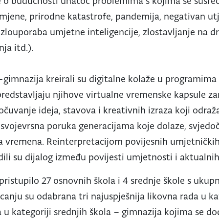
je o budućnosti unatoč problemima s kojima se susr
omjene, prirodne katastrofe, pandemija, negativan utj
 zlouporaba umjetne inteligencije, zlostavljanje na
ja itd.).
-gimnazija kreirali su digitalne kolaže u programima 
redstavljaju njihove virtualne vremenske kapsule za
 očuvanje ideja, stavova i kreativnih izraza koji odr
 svojevrsna poruka generacijama koje dolaze, svjedo
vremena. Reinterpretacijom povijesnih umjetničkih
li su dijalog između povijesti umjetnosti i aktualnih
pristupilo 27 osnovnih škola i 4 srednje škole s ukup
anju su odabrana tri najuspješnija likovna rada u ka
da u kategoriji srednjih škola – gimnazija kojima se do