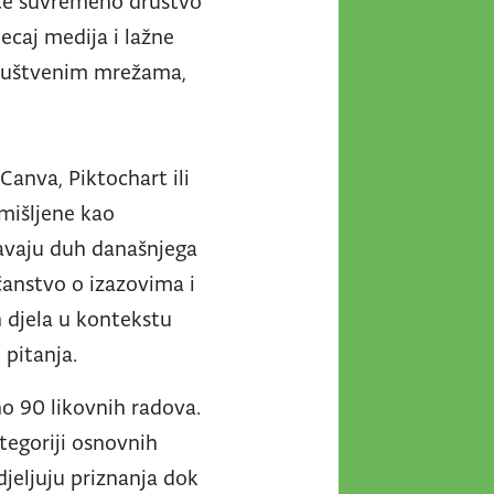
eće suvremeno društvo
ecaj medija i lažne
 društvenim mrežama,
Canva, Piktochart ili
mišljene kao
ažavaju duh današnjega
čanstvo o izazovima i
 djela u kontekstu
 pitanja.
no 90 likovnih radova.
tegoriji osnovnih
djeljuju priznanja dok