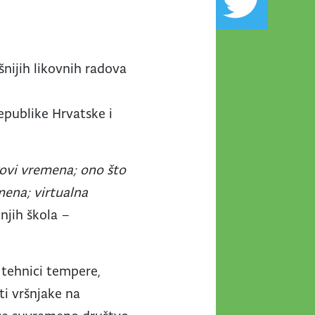
ešnijih likovnih radova
epublike Hrvatske i
ovi vremena; ono što
mena; virtualna
njih škola –
u tehnici tempere,
ti vršnjake na