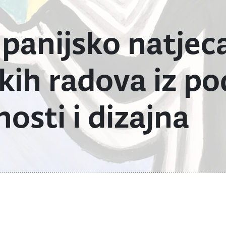
panijsko natjeca
kih radova iz po
osti i dizajna