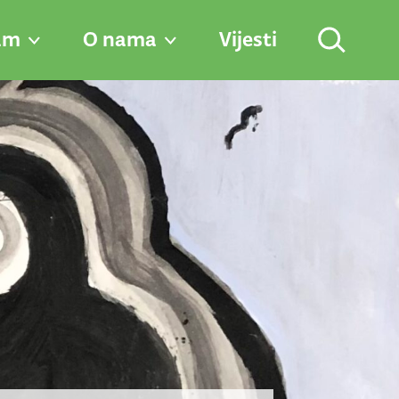
am
O nama
Vijesti