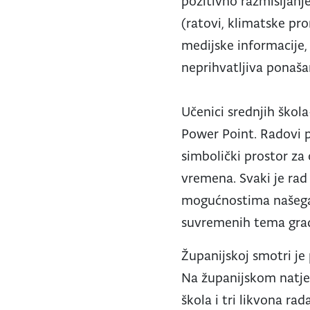
pozitivno razmišljan
(ratovi, klimatske pr
medijske informacije,
neprihvatljiva ponašan
Učenici srednjih škola
Power Point. Radovi p
simbolički prostor za
vremena. Svaki je rad
mogućnostima našega 
suvremenih tema gradi
Županijskoj smotri je 
Na županijskom natjec
škola i tri likvona ra