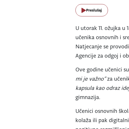
Preslušaj
U utorak 11. ožujka u 
učenika osnovnih i sr
Natjecanje se provodi
Agencije za odgoj i ob
Ove godine učenici su
mi je važno“
za učeni
kapsula kao odraz id
gimnazija.
Učenici osnovnih škola
kolaža ili pak digita