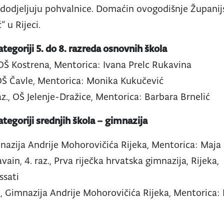
 dodjeljuju pohvalnice. Domaćin ovogodišnje Županij
 u Rijeci.
tegoriji 5. do 8. razreda osnovnih škola
., OŠ Kostrena, Mentorica: Ivana Prelc Rukavina
., OŠ Čavle, Mentorica: Monika Kukučević
az., OŠ Jelenje-Dražice, Mentorica: Barbara Brnelić
tegoriji srednjih škola – gimnazija
Gimnazija Andrije Mohorovičića Rijeka, Mentorica: Maja
in, 4. raz., Prva riječka hrvatska gimnazija, Rijeka,
ssati
z., Gimnazija Andrije Mohorovičića Rijeka, Mentorica: