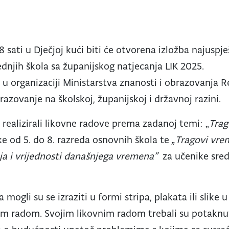
18 sati u Dječjoj kući biti će otvorena izložba najuspj
ednjih škola sa županijskog natjecanja LIK 2025.
 u organizaciji Ministarstva znanosti i obrazovanja R
razovanje na školskoj, županijskoj i državnoj razini.
 realizirali likovne radove prema zadanoj temi: „
Trag
ke od 5. do 8. razreda osnovnih škola te
„Tragovi vre
eja i vrijednosti današnjega vremena”
za učenike sred
 mogli su se izraziti u formi stripa, plakata ili slike 
lnim radom. Svojim likovnim radom trebali su potaknu