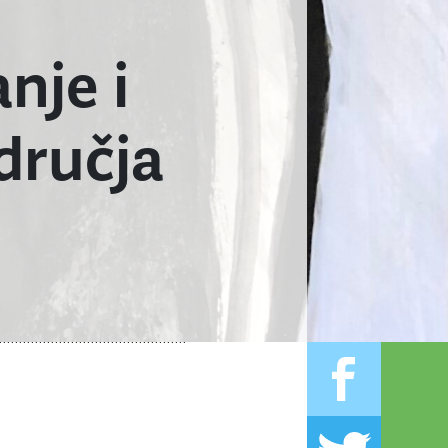
nje i
dručja