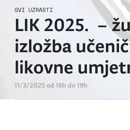
SVI UZRASTI
LIK 2025. – žu
izložba učenič
likovne umjetn
11/3/2025 od 18h do 19h