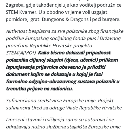
Zagreba, gdje također djeluje kao voditelj podružnice
STEM Kvarner. U slobodno vrijeme voli uzgajati
pomidore, igrati Dungeons & Dragons i peći burgere.
Aktivnost besplatna za sve polaznike zbog financijske
podrške Europskog socijalnog fonda plus i Državnog
proračuna Republike Hrvatske projektu
STEM(AJMO!).
Kako bismo dokazali pripadnost
polaznika ciljanoj skupini (djeca, učenici) prilikom
ispunjavanja prijavnice obavezno je priložiti
dokument kojim se dokazuje u kojoj je fazi
formalno odgojno-obrazovnog sustava polaznik u
trenutku prijave na radionicu.
Sufinancirano sredstvima Europske unije. Projekt
sufinancira Ured za udruge Vlade Republike Hrvatske.
Izneseni stavovi i mišljenja samo su autorova i ne
odražavaju nužno službena stajališta Europske unije