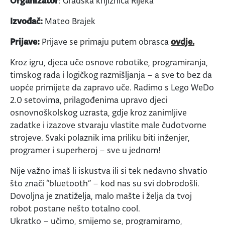
Organizator
: Gradska knjižnica Rijeka
Izvođač:
Mateo Brajek
Prijave:
Prijave se primaju putem obrasca
ovdje.
Kroz igru, djeca uče osnove robotike, programiranja,
timskog rada i logičkog razmišljanja – a sve to bez da
uopće primijete da zapravo uče. Radimo s Lego WeDo
2.0 setovima, prilagođenima upravo djeci
osnovnoškolskog uzrasta, gdje kroz zanimljive
zadatke i izazove stvaraju vlastite male čudotvorne
strojeve. Svaki polaznik ima priliku biti inženjer,
programer i superheroj – sve u jednom!
Nije važno imaš li iskustva ili si tek nedavno shvatio
što znači “bluetooth” – kod nas su svi dobrodošli.
Dovoljna je znatiželja, malo mašte i želja da tvoj
robot postane nešto totalno cool.
Ukratko – učimo, smijemo se, programiramo,