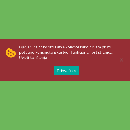
Djecjakuca.hr koristi slatke kolačiće kako bi vam pružili
potpuno korisničko iskustvo i funkcionalnost stranica.
Uvjeti korištenja
Open 
Prihvaćam
Newsletter je prava stvar! Nema šanse
da vam promakne nešto važno što se
događa u našem veselom životu.
Šaljemo pozive na programe, najvažnije
vijesti, super priče čim se pojave...