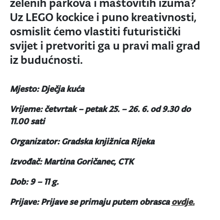
zelenih parkova i maštovitih izuma?
Uz LEGO kockice i puno kreativnosti,
osmislit ćemo vlastiti futuristički
svijet i pretvoriti ga u pravi mali grad
iz budućnosti.
Mjesto: Dječja kuća
Vrijeme: četvrtak – petak 25. – 26. 6. od 9.30 do
11.00 sati
Organizator: Gradska knjižnica Rijeka
Izvođač: Martina Goričanec, CTK
Dob: 9 – 11 g.
Prijave: Prijave se primaju putem obrasca
ovdje.