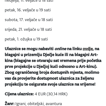
nedjelja, 11. veljače u 18 sati
petak, 16. veljače u 19 sati
subota, 17. veljače u 18 sati
srijeda, 21. veljače u 18 sati
petak, 1. ožujka u 19 sati
Ulaznice se mogu nabaviti
online
na linku
ovdje
, na
blagajni u prizemlju Dječje kuće ili na blagajni Art-
kina (blagajne se otvaraju sat vremena prije početka
prve projekcije u Dječjoj kući odnosno u Art-kinu).
Zbog ograničenog broja dostupnih mjesta, molimo
vas da provjerite dostupnost ulaznica za željenu
projekciju te osigurate svoje ulaznice na vrijeme!
Cijena ulaznice:
4 EUR (30,14 HRK)
Žanr:
Igrani, obiteljski, avantura