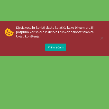
Djecjakuca.hr koristi slatke kolačiće kako bi vam pružili
potpuno korisničko iskustvo i funkcionalnost stranica.
Uvjeti korištenja
Open 
Prihvaćam
Newsletter je prava stvar! Nema šanse
da vam promakne nešto važno što se
događa u našem veselom životu.
Šaljemo pozive na programe, najvažnije
vijesti, super priče čim se pojave...