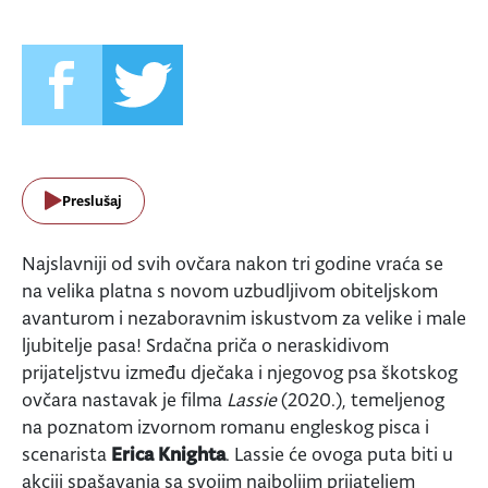
Preslušaj
Najslavniji od svih ovčara nakon tri godine vraća se
na velika platna s novom uzbudljivom obiteljskom
avanturom i nezaboravnim iskustvom za velike i male
ljubitelje pasa! Srdačna priča o neraskidivom
prijateljstvu između dječaka i njegovog psa škotskog
ovčara nastavak je filma
Lassie
(2020.), temeljenog
na poznatom izvornom romanu engleskog pisca i
scenarista
Erica Knighta
. Lassie će ovoga puta biti u
akciji spašavanja sa svojim najboljim prijateljem