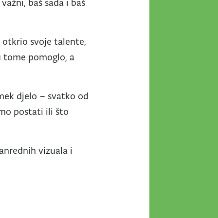
 važni, baš sada i baš
otkrio svoje talente,
 u tome pomoglo, a
emek djelo – svatko od
mo postati ili što
anrednih vizuala i