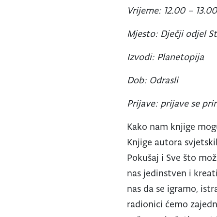
Vrijeme: 12.00 – 13.0
Mjesto: Dječji odjel 
Izvodi: Planetopija
Dob: Odrasli
Prijave: prijave se p
Kako nam knjige mogu
Knjige autora svjetsk
Pokušaj i Sve što mož
nas jedinstven i krea
nas da se igramo, ist
radionici ćemo zajedno