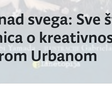
znad svega: Sve 
nica o kreativnos
irom Urbanom