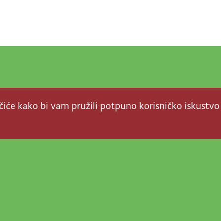
ačiće kako bi vam pružili potpuno korisničko iskustvo
a stvar! Nema šanse da
a u našem veselom životu