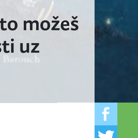
što možeš
ti uz