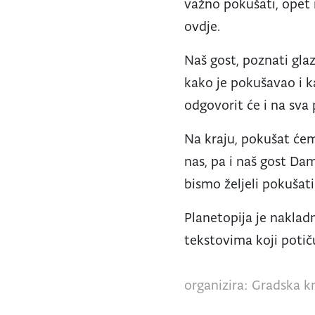
važno pokušati, opet i
ovdje.
Naš gost, poznati gla
kako je pokušavao i k
odgovorit će i na sva
Na kraju, pokušat ćemo
nas, pa i naš gost Dam
bismo željeli pokušati
Planetopija je nakladn
tekstovima koji potiču
organizira: Gradska kn