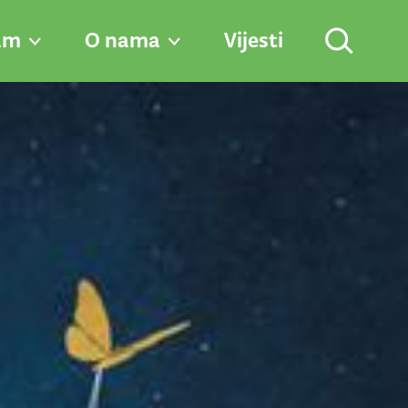
am
O nama
Vijesti