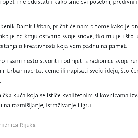
 opet i ne odustati i kako smo svi posebni, predivni i
zbenik Damir Urban, pričat će nam o tome kako je on 
ako je na kraju ostvario svoje snove, tko mu je i što
 pitanja o kreativnosti koja vam padnu na pamet.
 i sami nešto stvoriti i odnijeti s radionice svoje r
ir Urban nacrtat ćemo ili napisati svoju ideju, što će
.
ička kuća koja se ističe kvalitetnim slikovnicama izv
 na razmišljanje, istraživanje i igru.
jižnica Rijeka