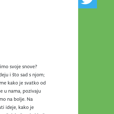
rimo svoje snove?
eju i što sad s njom;
tome kako je svatko od
lje u nama, pozivaju
imo na bolje. Na
ti ideje, kako je