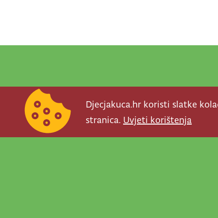
Djecjakuca.hr koristi slatke kol
stranica.
Uvjeti korištenja
Newsletter je prav
važno što se događ