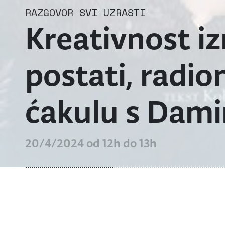
RAZGOVOR
SVI UZRASTI
Kreativnost i
postati, radio
ćakulu s Dam
20/4/2024 od 12h do 13h