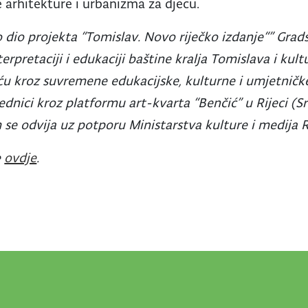
e arhitekture i urbanizma za djecu.
 dio projekta “Tomislav. Novo riječko izdanje“” Grads
rpretaciji i edukaciji baštine kralja Tomislava i kul
jeću kroz suvremene edukacijske, kulturne i umjetničk
dnici kroz platformu art-kvarta “Benčić” u Rijeci (Sr
se odvija uz potporu Ministarstva kulture i medija 
e
ovdje
.