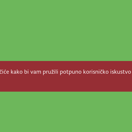
ačiće kako bi vam pružili potpuno korisničko iskustvo
a stvar! Nema šanse da