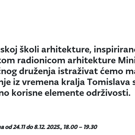
skoj školi arhitekture, inspirir
om radionicom arhitekture Minij
nog druženja istraživat ćemo mat
nje iz vremena kralja Tomislava
no korisne elemente održivosti.
 od 24.11 do 8.12. 2025., 18.00 – 19.30