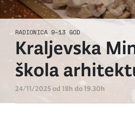
RADIONICA
9–13 GOD
Kraljevska Min
škola arhitekt
24/11/2025 od 18h do 19.30h