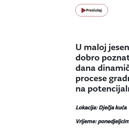
Preslušaj
U maloj jesen
dobro poznat
dana dinamič
procese grad
na potencijal
Lokacija: Dječja kuća
Vrijeme: ponedjeljcima