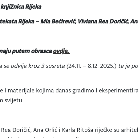
knjižnica Rijeka
tekata Rijeka –
Mia Bećirević, Viviana Rea Doričić, Ana
rimaju putem obrasca
ovdje.
se odvija kroz 3 susreta (
24.11. – 8.12. 2025.)
te je po
e i materijale kojima danas gradimo i eksperimentir
 svijetu.
Rea Doričić, Ana Orlić i Karla Ritoša riječke su arhitek