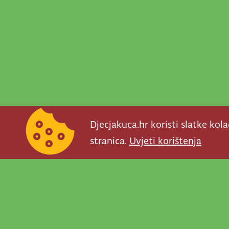
Djecjakuca.hr koristi slatke kol
stranica.
Uvjeti korištenja
Newsletter je prav