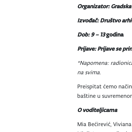
Organizator: Gradska 
Izvođač: Društvo arhi
Dob: 9 – 13
godina
Prijave: Prijave se p
*Napomena: radionica 
na svima.
Preispitat ćemo način
baštine u suvremenom
O voditeljicama
Mia Bećirević, Viviana 