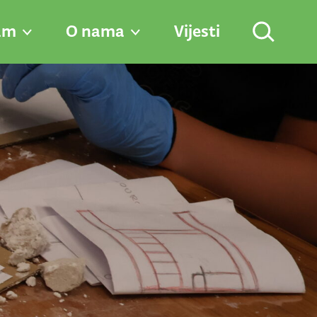
am
O nama
Vijesti