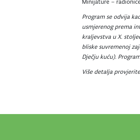
Minijature – radionic
Program se odvija kao
usmjerenog prema inte
kraljevstva u X. stol
bliske suvremenoj zaje
Dječju kuću).
Program 
Više detalja provjerit