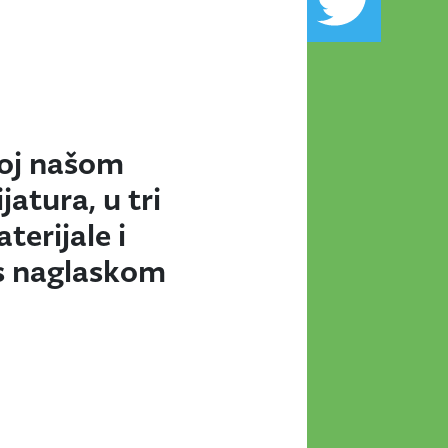
anoj našom
atura, u tri
erijale i
 s naglaskom