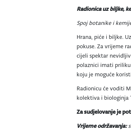
Radionica uz biljke, k
Spoj botanike i kemij
Hrana, piće i biljke. 
pokuse. Za vrijeme ra
cijeli spektar nevidlj
polaznici imati prilik
koju je moguće koristit
Radionicu će voditi M
kolektiva i biologinja
Za sudjelovanje je po
Vrijeme održavanja:
s