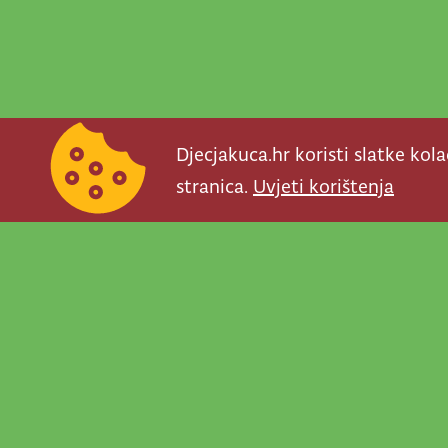
Djecjakuca.hr koristi slatke kol
stranica.
Uvjeti korištenja
Newsletter je prav
važno što se događ
programe, najvaž