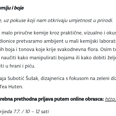
emiju i boje
e, uz pokuse koji nam otkrivaju umjetnost u prirodi.
Uz malo priručne kemije kroz praktične, vizualno i ok
dionice pretvaramo ambijent u mali kemijski laborat
ivih boja i tonova koje krije svakodnevna flora. Osim t
u naučiti kako manipulirati bojama ili kako dobiti že
i u hrani i piću.
aja Subotić Šušak, dizajnerica s fokusom na zeleni di
 Tea Huten.
trebna prethodna prijava putem online obrasca:
http:
rijeda 7.7. / 10 – 12 sati