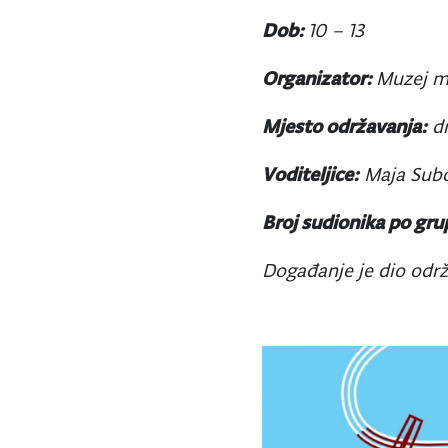
Dob:
10 – 13
Organizator:
Muzej m
Mjesto održavanja:
dn
Voditeljice:
Maja Subo
Broj sudionika po gru
Događanje je dio održ