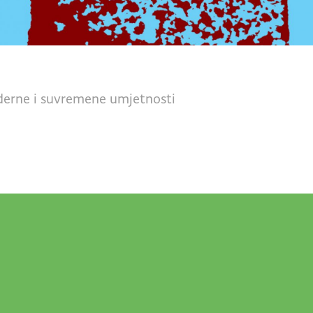
derne i suvremene umjetnosti