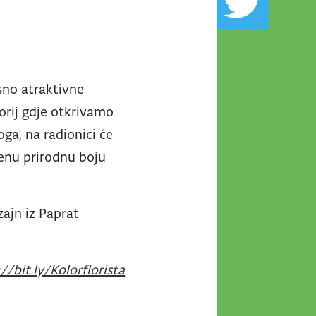
usno atraktivne
orij gdje otkrivamo
oga, na radionici će
ljenu prirodnu boju
zajn iz Paprat
//bit.ly/Kolorflorista