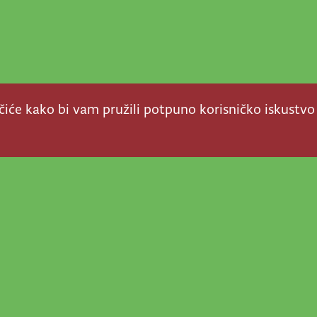
ačiće kako bi vam pružili potpuno korisničko iskustvo
a stvar! Nema šanse da
a u našem veselom životu
nije vijesti, super priče