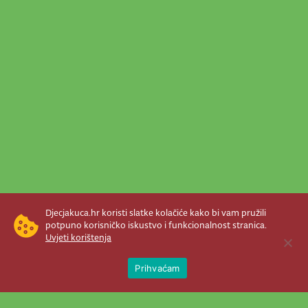
Djecjakuca.hr koristi slatke kolačiće kako bi vam pružili
potpuno korisničko iskustvo i funkcionalnost stranica.
Uvjeti korištenja
Open 
Prihvaćam