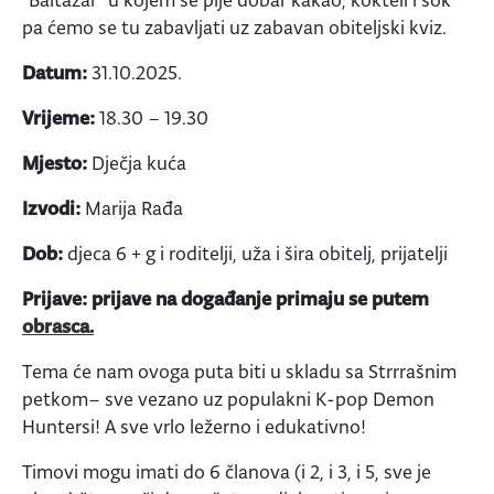
“Baltazar” u kojem se pije dobar kakao, kokteli i sok
pa ćemo se tu zabavljati uz zabavan obiteljski kviz.
Datum:
31.10.2025.
Vrijeme:
18.30 – 19.30
Mjesto:
Dječja kuća
Izvodi:
Marija Rađa
Dob:
djeca 6 + g i roditelji, uža i šira obitelj, prijatelji
Prijave: prijave na događanje primaju se putem
obrasca.
Tema će nam ovoga puta biti u skladu sa Strrrašnim
petkom– sve vezano uz populakni K-pop Demon
Huntersi! A sve vrlo ležerno i edukativno!
Timovi mogu imati do 6 članova (i 2, i 3, i 5, sve je