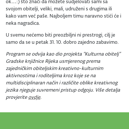
ok…:) što znači da možete sudjelovati sami sa
svojom obitelji, veliki, mali, udruženi s drugima ili
kako vam već paše. Najboljem timu naravno stići će i
neka nagradica.
U svemu nećemo biti preozbiljni ni prestrogi, cilj je
samo da se u petak 31. 10. dobro zajedno zabavimo.
Program se odvija kao dio projekta “Kulturna obitelj”
Gradske knjižnice Rijeka usmjerenog prema
zajedničkim obiteljskim kreativno-kulturnim
aktivnostima i roditeljima kroz koje se na
multidisciplinaran način i različite oblike kreativnog
jezika njeguje suvremeni pristup odgoju. Više detalja
provjerite
ovdje
.